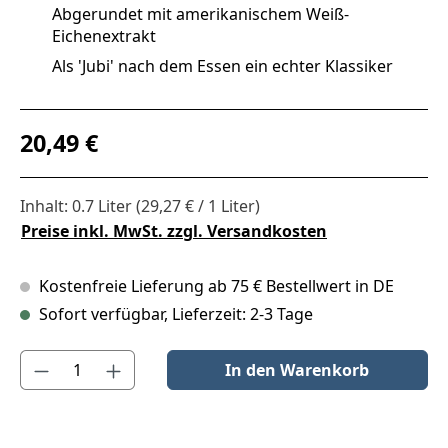
Abgerundet mit amerikanischem Weiß-
Eichenextrakt
Als 'Jubi' nach dem Essen ein echter Klassiker
Regulärer Preis:
20,49 €
Inhalt:
0.7 Liter
(29,27 € / 1 Liter)
Preise inkl. MwSt. zzgl. Versandkosten
Kostenfreie Lieferung ab 75 € Bestellwert in DE
Sofort verfügbar, Lieferzeit: 2-3 Tage
Produkt Anzahl: Gib den gewünschten Wert ein oder benutze die S
In den Warenkorb