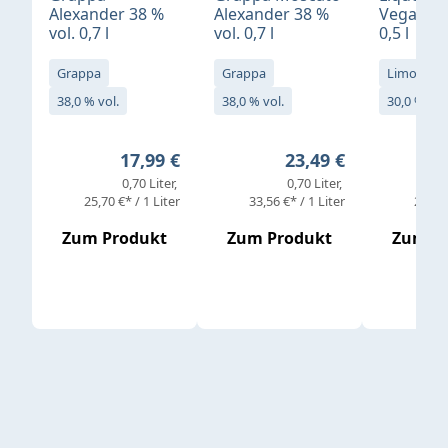
Alexander 38 %
Alexander 38 %
Vegan 30
vol. 0,7 l
vol. 0,7 l
0,5 l
Grappa
Grappa
Limoncell
38,0 % vol.
38,0 % vol.
30,0 % vol
Regulärer Preis:
Regulärer Preis:
17,99 €
23,49 €
0,70 Liter
0,70 Liter
25,70 €* / 1 Liter
33,56 €* / 1 Liter
25,98 
Zum Produkt
Zum Produkt
Zum P