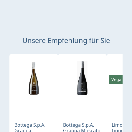
Unsere Empfehlung für Sie
Produktgalerie überspringen
Vegan
Bottega S.p.A.
Bottega S.p.A.
Limonci
Grappa
Grappa Moscato
Liquore 