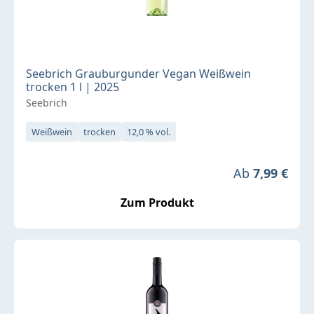
Seebrich Grauburgunder Vegan Weißwein
trocken 1 l | 2025
Seebrich
Weißwein
trocken
12,0 % vol.
Regulärer Pre
Ab
7,99 €
Zum Produkt