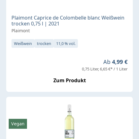
Plaimont Caprice de Colombelle blanc Weißwein
trocken 0,75 l | 2021
Plaimont
Weißwein
trocken
11,0 % vol.
Regulärer Pre
Ab
4,99 €
0,75 Liter
6,65 €* / 1 Liter
Zum Produkt
Vegan