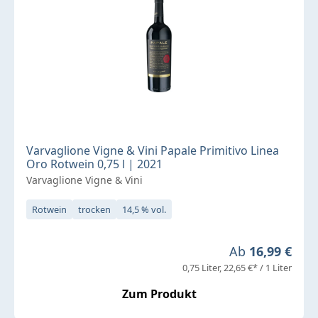
Varvaglione Vigne & Vini Papale Primitivo Linea
Oro Rotwein 0,75 l | 2021
Varvaglione Vigne & Vini
Rotwein
trocken
14,5 % vol.
Regulärer Preis
Ab
16,99 €
0,75 Liter
22,65 €* / 1 Liter
Zum Produkt