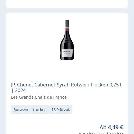
JP. Chenet Cabernet-Syrah Rotwein trocken 0,75 l
| 2024
Les Grands Chais de France
Rotwein
trocken
13,0 % vol.
Regulärer Pre
Ab
4,49 €
0,75 Liter
5,99 €* / 1 Liter