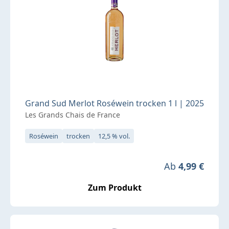
Grand Sud Merlot Roséwein trocken 1 l | 2025
Les Grands Chais de France
Roséwein
trocken
12,5 % vol.
Regulärer Preis
Ab
4,99 €
Zum Produkt