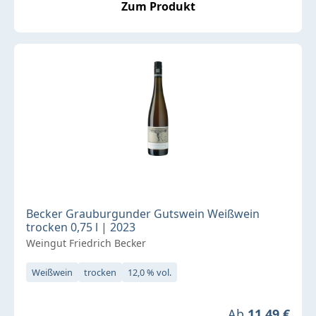
Zum Produkt
Becker Grauburgunder Gutswein Weißwein
trocken 0,75 l | 2023
Weingut Friedrich Becker
Weißwein
trocken
12,0 % vol.
Regulärer Preis
Ab
11,49 €