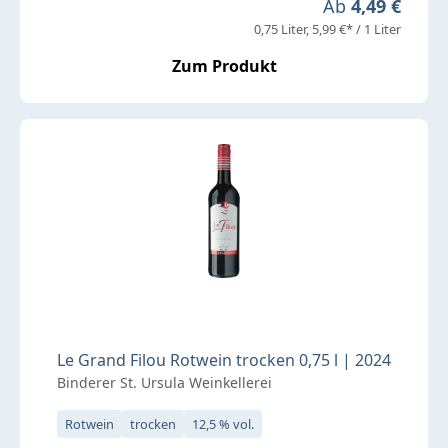
Regulärer Preis
Ab
4,49 €
0,75 Liter
5,99 €* / 1 Liter
Zum Produkt
Le Grand Filou Rotwein trocken 0,75 l | 2024
Binderer St. Ursula Weinkellerei
Rotwein
trocken
12,5 % vol.