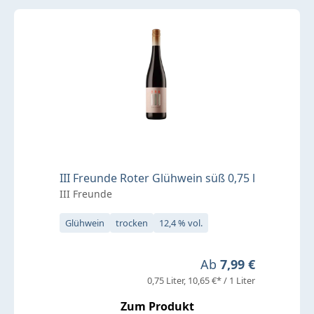
III Freunde Roter Glühwein süß 0,75 l
III Freunde
Glühwein
trocken
12,4 % vol.
Regulärer Preis:
Ab
7,99 €
0,75 Liter
10,65 €* / 1 Liter
Zum Produkt