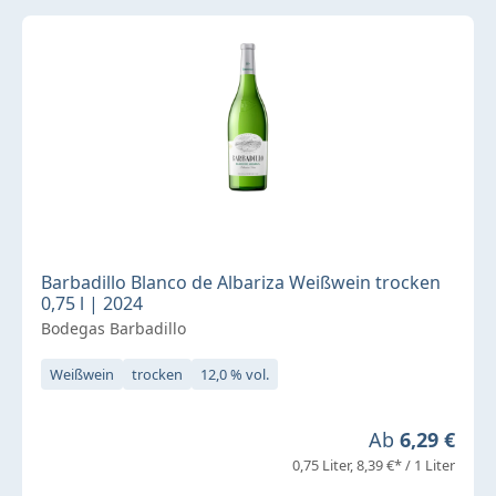
Barbadillo Blanco de Albariza Weißwein trocken
0,75 l | 2024
Bodegas Barbadillo
Weißwein
trocken
12,0 % vol.
Regulärer Pre
Ab
6,29 €
0,75 Liter
8,39 €* / 1 Liter