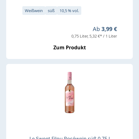
Weißwein
süß
10,5 % vol.
Regulärer Preis:
Ab
3,99 €
0,75 Liter
5,32 €* / 1 Liter
Zum Produkt
Le Sweet Filou Roséwein süß 0,75 l