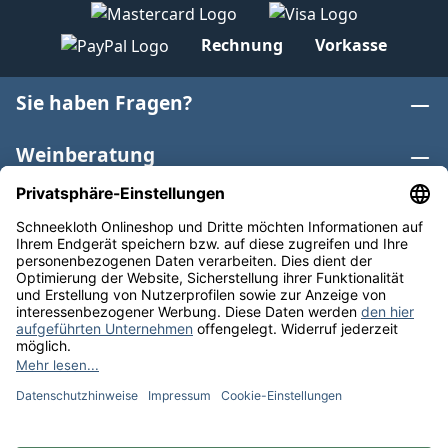
Rechnung
Vorkasse
Sie haben Fragen?
Weinberatung
Informationen
Weinkategorien
Internationaler Wein
* Alle Preise inkl. gesetzl. Mehrwertsteuer zzgl.
Versandkosten
und ggf. Nachnahmegebühren, wenn nicht
anders angegeben. Bioprodukte im Bio-Kontrollverfahren
bei der ABCERT AG DE-ÖKO-006 |
Cookie-Einstellungen