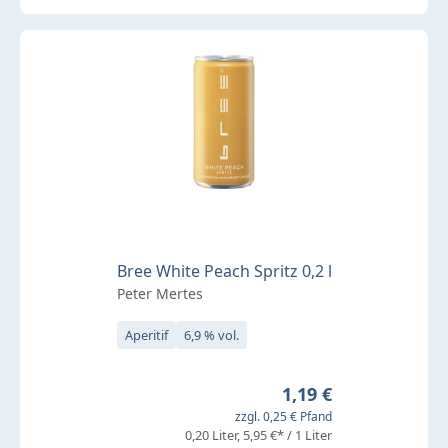
Bree White Peach Spritz 0,2 l
Peter Mertes
Aperitif
6,9 % vol.
Regulärer Preis:
1,19 €
zzgl. 0,25 € Pfand
0,20 Liter
5,95 €* / 1 Liter