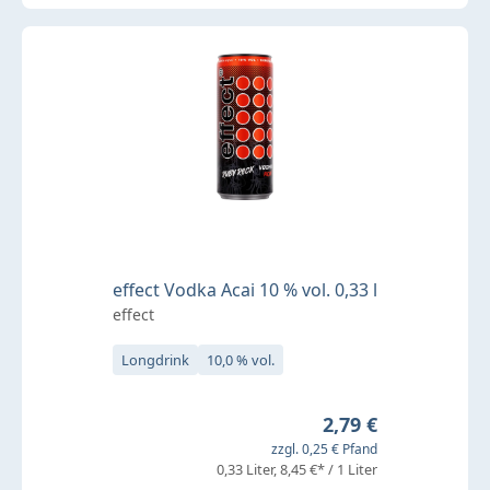
effect Vodka Acai 10 % vol. 0,33 l
effect
Longdrink
10,0 % vol.
Regulärer Preis:
2,79 €
zzgl. 0,25 € Pfand
0,33 Liter
8,45 €* / 1 Liter