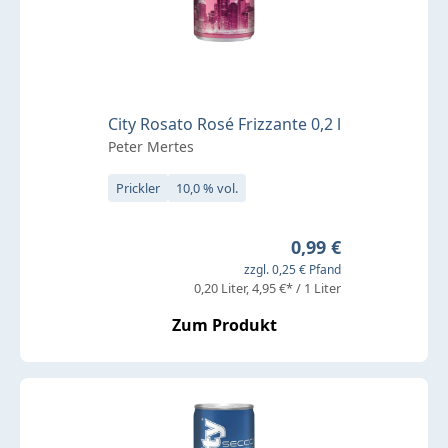
City Rosato Rosé Frizzante 0,2 l
Peter Mertes
Prickler
10,0 % vol.
Regulärer Preis:
0,99 €
zzgl. 0,25 € Pfand
0,20 Liter
4,95 €* / 1 Liter
Zum Produkt