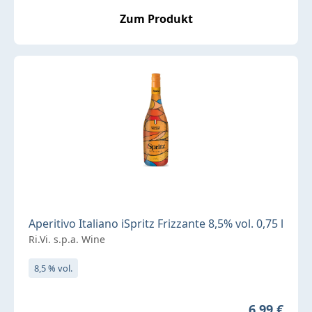
Zum Produkt
Aperitivo Italiano iSpritz Frizzante 8,5% vol. 0,75 l
Ri.Vi. s.p.a. Wine
8,5 % vol.
Regulärer 
6,99 €