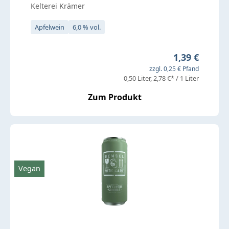
Kelterei Krämer
Apfelwein
6,0 % vol.
Regulärer Pre
1,39 €
zzgl. 0,25 € Pfand
0,50 Liter
2,78 €* / 1 Liter
Zum Produkt
Vegan