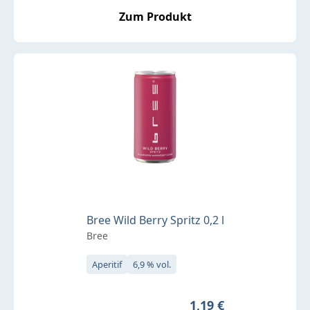
Zum Produkt
Bree Wild Berry Spritz 0,2 l
Bree
Aperitif
6,9 % vol.
Regulärer Preis:
1,19 €