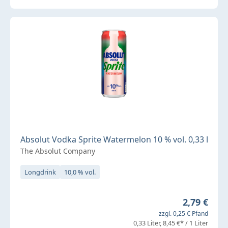
Absolut Vodka Sprite Watermelon 10 % vol. 0,33 l
The Absolut Company
Longdrink
10,0 % vol.
Regulärer 
2,79 €
zzgl. 0,25 € Pfand
0,33 Liter
8,45 €* / 1 Liter