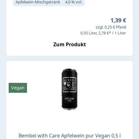
Apfelwein-Mischgetränk
4,0 % vol.
Regulärer P
1,39 €
zzgl. 0,25 € Pfand
0,50 Liter
2,78 €* / 1 Liter
Zum Produkt
Vegan
Bembel with Care Apfelwein pur Vegan 0,5 l