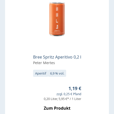
Bree Spritz Aperitivo 0,2 l
Peter Mertes
Aperitif
6,9 % vol.
Regulärer Preis:
1,19 €
zzgl. 0,25 € Pfand
0,20 Liter
5,95 €* / 1 Liter
Zum Produkt