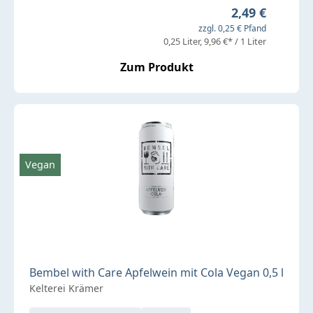
Regulärer Prei
2,49 €
zzgl. 0,25 € Pfand
0,25 Liter
9,96 €* / 1 Liter
Zum Produkt
Vegan
Bembel with Care Apfelwein mit Cola Vegan 0,5 l
Kelterei Krämer