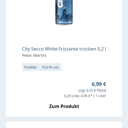
City Secco White Frizzante trocken 0,2 l
Peter Mertes
Prickler
10,0 % vol.
Regulärer Preis
0,99 €
zzgl. 0,25 € Pfand
0,20 Liter
4,95 €* / 1 Liter
Zum Produkt