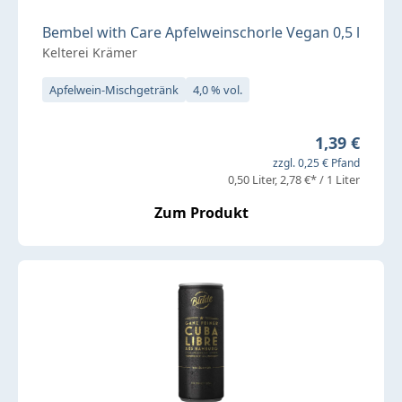
Bembel with Care Apfelweinschorle Vegan 0,5 l
Kelterei Krämer
Apfelwein-Mischgetränk
4,0 % vol.
Regulärer P
1,39 €
zzgl. 0,25 € Pfand
0,50 Liter
2,78 €* / 1 Liter
Zum Produkt