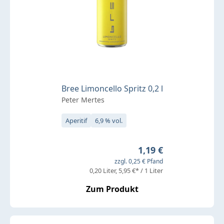
Bree Limoncello Spritz 0,2 l
Peter Mertes
Aperitif
6,9 % vol.
Regulärer Preis:
1,19 €
zzgl. 0,25 € Pfand
0,20 Liter
5,95 €* / 1 Liter
Zum Produkt