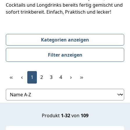
Cocktails und Longdrinks bereits fertig gemischt und
sofort trinkbereit. Einfach, Praktisch und lecker!
Kategorien anzeigen
Filter anzeigen
Produktübersicht
Seite
Seite
Seite
Seite
1
2
3
4
Produkt
1-32
von
109