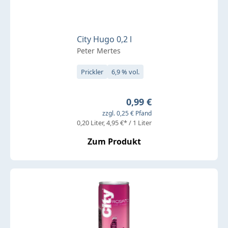
City Hugo 0,2 l
Peter Mertes
Prickler
6,9 % vol.
Regulärer Preis:
0,99 €
zzgl. 0,25 € Pfand
0,20 Liter
4,95 €* / 1 Liter
Zum Produkt