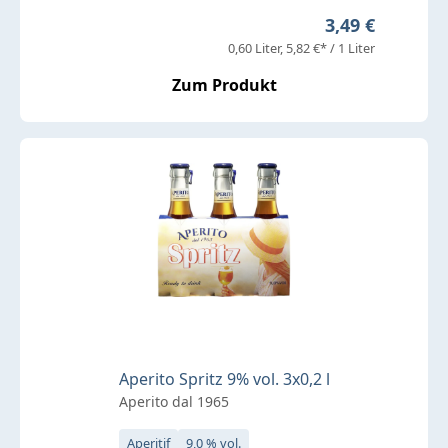
Regulärer Prei
3,49 €
0,60 Liter
5,82 €* / 1 Liter
Zum Produkt
Aperito Spritz 9% vol. 3x0,2 l
Aperito dal 1965
Aperitif
9,0 % vol.