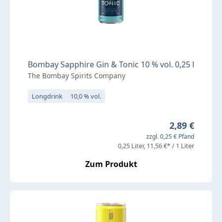
Bombay Sapphire Gin & Tonic 10 % vol. 0,25 l
The Bombay Spirits Company
Longdrink
10,0 % vol.
Regulärer Pr
2,89 €
zzgl. 0,25 € Pfand
0,25 Liter
11,56 €* / 1 Liter
Zum Produkt