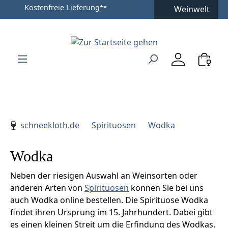
Versandfertig in 24h
**
Kostenfreie Lieferung
**
Weinwelt
Zum Hauptinhalt springen
Zur Suche springen
Zur Hauptnavigation springen
Verwenden Sie die Pfeiltasten zur Navigation, Enter zu
schneekloth.de
Spirituosen
Wodka
Wodka
Neben der riesigen Auswahl an Weinsorten oder
anderen Arten von
Spirituosen
können Sie bei uns
auch Wodka online bestellen. Die Spirituose Wodka
findet ihren Ursprung im 15. Jahrhundert. Dabei gibt
es einen kleinen Streit um die Erfindung des Wodkas,