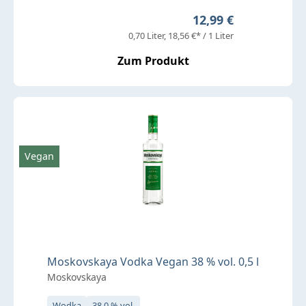
Regulärer Preis:
12,99 €
0,70 Liter
18,56 €* / 1 Liter
Zum Produkt
Vegan
Moskovskaya Vodka Vegan 38 % vol. 0,5 l
Moskovskaya
Wodka
38,0 % vol.