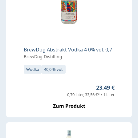
BrewDog Abstrakt Vodka 4 0% vol. 0,7 l
BrewDog Distilling
Wodka
40,0 % vol.
Regulärer Preis:
23,49 €
0,70 Liter
33,56 €* / 1 Liter
Zum Produkt