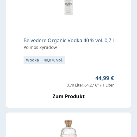
Belvedere Organic Vodka 40 % vol. 0,7 l
Polmos Zyradow
Wodka
40,0 % vol.
Regulärer Preis:
44,99 €
0,70 Liter
64,27 €* / 1 Liter
Zum Produkt