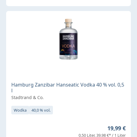
Hamburg Zanzibar Hanseatic Vodka 40 % vol. 0,5
l
Stadtrand & Co.
Wodka
40,0 % vol.
Regulärer P
19,99 €
0,50 Liter
39,98 €* / 1 Liter