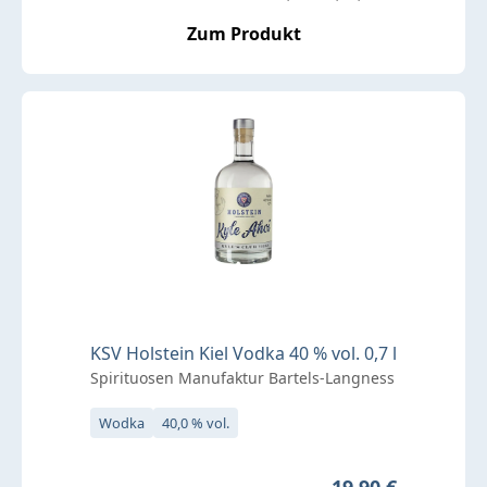
Zum Produkt
KSV Holstein Kiel Vodka 40 % vol. 0,7 l
Spirituosen Manufaktur Bartels-Langness
Wodka
40,0 % vol.
Regulärer Preis:
19,90 €