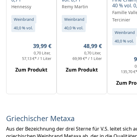
40 % vol. 0,
Hennessy
Remy Martin
Famille Vall
Weinbrand
Weinbrand
Tercinier
40,0 % vol.
40,0 % vol.
Weinbrand
40,0 % vol.
Regulärer Preis:
Regulärer Preis:
39,99 €
48,99 €
0,70 Liter
0,70 Liter
R
9
57,13 €* / 1 Liter
69,99 €* / 1 Liter
0
Zum Produkt
Zum Produkt
135,70 €*
Zum Pro
Griechischer Metaxa
Aus der Bezeichnung der drei Sterne für V.S. leitet sich
griechischen Weinbrand Metaxa ab, der in die Qualitäte