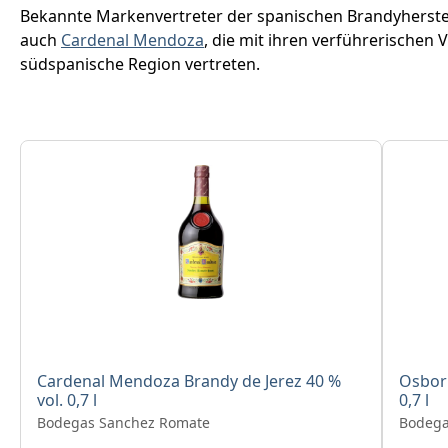
Bekannte Markenvertreter der spanischen Brandyherstel
auch
Cardenal Mendoza
, die mit ihren verführerischen 
südspanische Region vertreten.
Produktgalerie überspringen
Cardenal Mendoza Brandy de Jerez 40 %
Osborn
vol. 0,7 l
0,7 l
Bodegas Sanchez Romate
Bodega