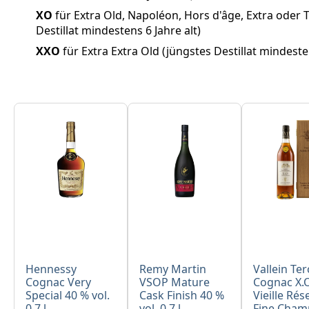
XO
für Extra Old, Napoléon, Hors d'âge, Extra oder T
Destillat mindestens 6 Jahre alt)
XXO
für Extra Extra Old (jüngstes Destillat mindesten
Produktgalerie überspringen
Hennessy
Remy Martin
Vallein Ter
Cognac Very
VSOP Mature
Cognac X.O
Special 40 % vol.
Cask Finish 40 %
Vieille Rés
0,7 l
vol. 0,7 l
Fine Cha