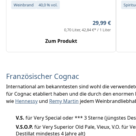
Weinbrand
40,0 % vol.
Spirit
Regulärer Preis:
29,99 €
0,70 Liter
42,84 €* / 1 Liter
Zum Produkt
Französischer Cognac
International am bekanntesten sind wohl die verwendeten
für Cognac etabliert haben und die durch den enormen
wie
Hennessy
und
Remy Martin
jedem Weinbrandliebhabe
V.S.
für Very Special oder *** 3 Sterne (jüngstes Dest
V.S.O.P.
für Very Superior Old Pale, Vieux, V.O. für V
Destillat mindestes 4 Jahre alt)