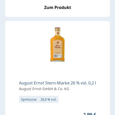
Zum Produkt
August Ernst Stern-Marke 26 % vol. 0,2 l
August Ernst GmbH & Co. KG
Spirituose
26,0 % vol.
Regulärer Prei
2,99 €