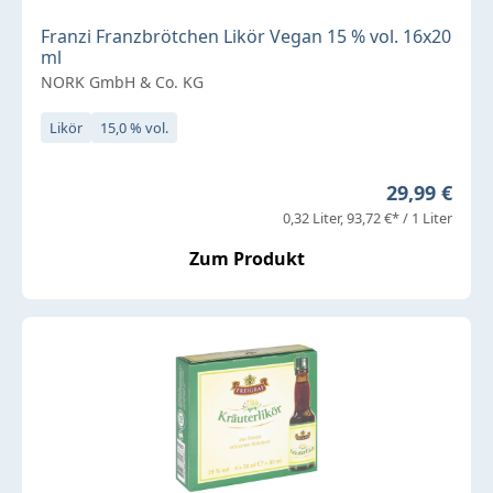
Franzi Franzbrötchen Likör Vegan 15 % vol. 16x20
ml
NORK GmbH & Co. KG
Likör
15,0 % vol.
Regulärer P
29,99 €
0,32 Liter
93,72 €* / 1 Liter
Zum Produkt