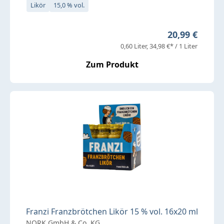
Likör
15,0 % vol.
Regulärer Pre
20,99 €
0,60 Liter
34,98 €* / 1 Liter
Zum Produkt
Franzi Franzbrötchen Likör 15 % vol. 16x20 ml
NORK GmbH & Co. KG