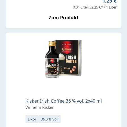
Regulärer 
1,29 €
0,04 Liter
32,25 €* / 1 Liter
Zum Produkt
Kisker Irish Coffee 36 % vol. 2x40 ml
Wilhelm Kisker
Likör
36,0 % vol.