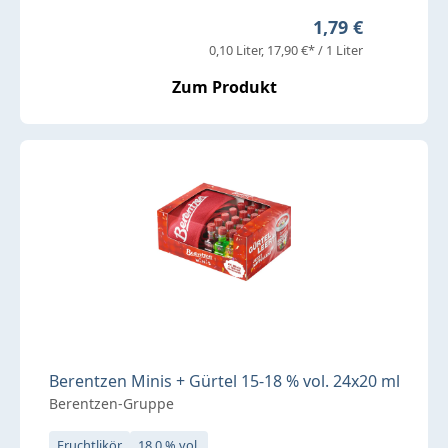
Regulärer Preis:
1,79 €
0,10 Liter
17,90 €* / 1 Liter
Zum Produkt
Berentzen Minis + Gürtel 15-18 % vol. 24x20 ml
Berentzen-Gruppe
Fruchtlikör
18,0 % vol.