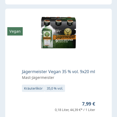
Vegan
Jägermeister Vegan 35 % vol. 9x20 ml
Mast-Jägermeister
Kräuterlikör
35,0 % vol.
Regulärer Preis:
7,99 €
0,18 Liter
44,39 €* / 1 Liter