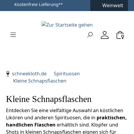
Versandfertig in 24h
**
Weinwelt
Zum Hauptinhalt springen
Zur Suche springen
Zur Hauptnavigation springen
Verwenden Sie die Pfeiltasten zur Navigation, Enter zu
schneekloth.de
Spirituosen
Kleine Schnapsflaschen
Kleine Schnapsflaschen
Entdecken Sie eine vielfältige Auswahl an köstlichen
Likören und anderen Spirituosen, die in
praktischen,
handlichen Flaschen
erhältlich sind. Klopfer und
Shots in kleinen Schnapsflaschen eignen sich für