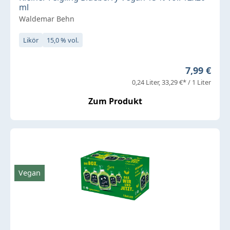
ml
Waldemar Behn
Likör
15,0 % vol.
Regulärer 
7,99 €
0,24 Liter
33,29 €* / 1 Liter
Zum Produkt
Vegan