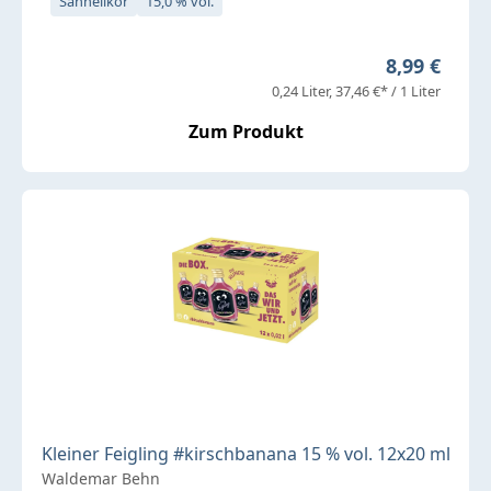
Sahnelikör
15,0 % vol.
Regulärer P
8,99 €
0,24 Liter
37,46 €* / 1 Liter
Zum Produkt
Kleiner Feigling #kirschbanana 15 % vol. 12x20 ml
Waldemar Behn