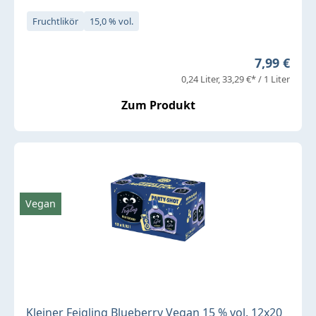
Fruchtlikör
15,0 % vol.
Regulärer 
7,99 €
0,24 Liter
33,29 €* / 1 Liter
Zum Produkt
Vegan
Kleiner Feigling Blueberry Vegan 15 % vol. 12x20