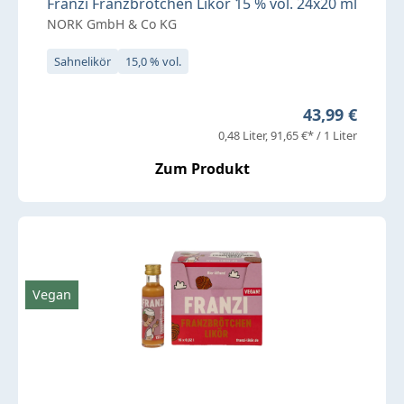
Franzi Franzbrötchen Likör 15 % vol. 24x20 ml
NORK GmbH & Co KG
Sahnelikör
15,0 % vol.
Regulärer Pre
43,99 €
0,48 Liter
91,65 €* / 1 Liter
Zum Produkt
Vegan