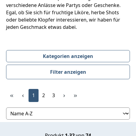
verschiedene Anlässe wie Partys oder Geschenke.
Egal, ob Sie sich für fruchtige Liköre, herbe Shots
oder beliebte Klopfer interessieren, wir haben für
jeden Geschmack etwas dabei.
Kategorien anzeigen
Filter anzeigen
Produktübersicht
Seite
Seite
Seite
1
2
3
Produkt
1-32
von
74