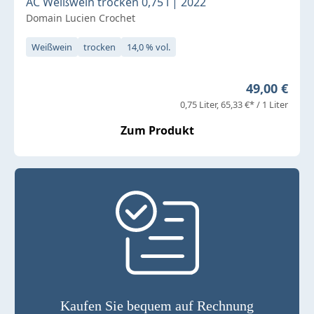
AC Weißwein trocken 0,75 l | 2022
Domain Lucien Crochet
Weißwein
trocken
14,0 % vol.
Regulärer P
49,00 €
0,75 Liter
65,33 €* / 1 Liter
Zum Produkt
Kaufen Sie bequem auf Rechnung