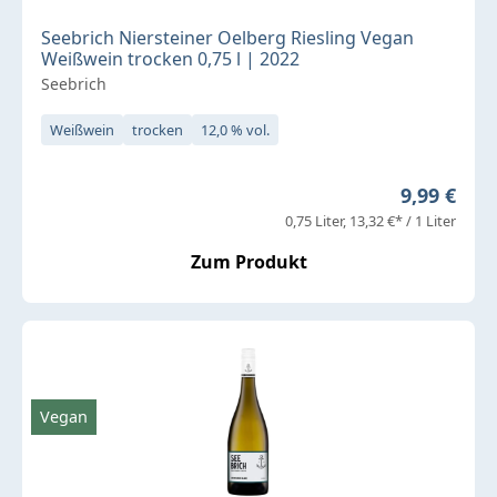
Seebrich Niersteiner Oelberg Riesling Vegan
Weißwein trocken 0,75 l | 2022
Seebrich
Weißwein
trocken
12,0 % vol.
Regulärer 
9,99 €
0,75 Liter
13,32 €* / 1 Liter
Zum Produkt
Vegan