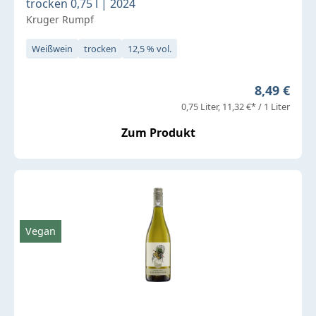
trocken 0,75 l | 2024
Kruger Rumpf
Weißwein
trocken
12,5 % vol.
Regulärer 
8,49 €
0,75 Liter
11,32 €* / 1 Liter
Zum Produkt
Vegan