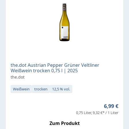
the.dot Austrian Pepper Grüner Veltliner
Weißwein trocken 0,75 l | 2025
the.dot
Weißwein
trocken
12,5 % vol.
Regulärer 
6,99 €
0,75 Liter
9,32 €* / 1 Liter
Zum Produkt