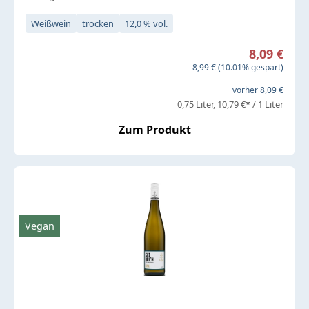
Weißwein
trocken
12,0 % vol.
Verkaufspreis:
8,09 €
Regulärer Preis:
8,99 €
(10.01% gespart)
vorher 8,09 €
0,75 Liter
10,79 €* / 1 Liter
Zum Produkt
Vegan