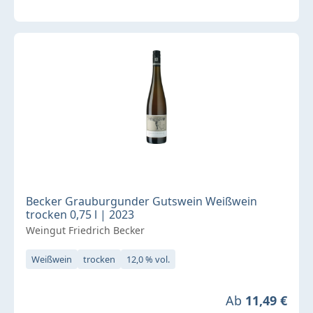
Becker Grauburgunder Gutswein Weißwein
trocken 0,75 l | 2023
Weingut Friedrich Becker
Weißwein
trocken
12,0 % vol.
Regulärer Preis
Ab
11,49 €