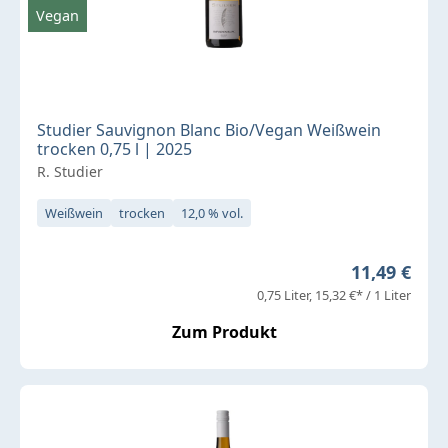
Vegan
Studier Sauvignon Blanc Bio/Vegan Weißwein
trocken 0,75 l | 2025
R. Studier
Weißwein
trocken
12,0 % vol.
Regulärer P
11,49 €
0,75 Liter
15,32 €* / 1 Liter
Zum Produkt