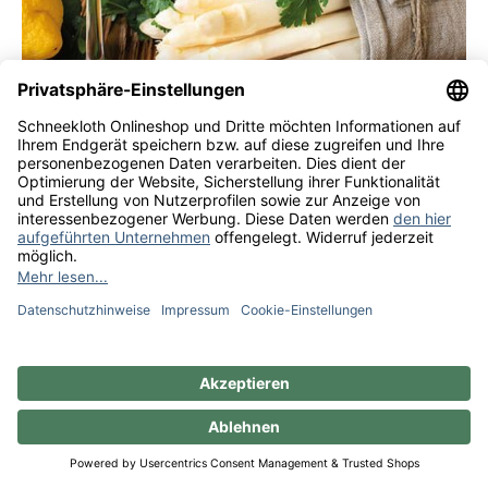
Ratgeber: Wein zu Spargel
Inhaltsverzeichnis
Spargel und Wein – ein kulinarisches Traumpaar
Wussten Sie schon, dass …
Die ewige Frage: Weißwein oder Rotwein?
Auf den guten Geschmack kommt es an
Welcher Spargelwein ist der beste?
Wein zu Spargel vorgestellt: Diese Rebsorten
passen immer