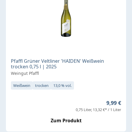
Pfaffl Grüner Veltliner 'HAIDEN' Weißwein
trocken 0,75 l | 2025
Weingut Pfaffl
Weißwein
trocken
13,0 % vol.
Regulärer 
9,99 €
0,75 Liter
13,32 €* / 1 Liter
Zum Produkt