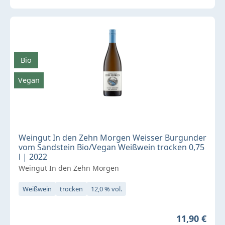
Bio
Vegan
Weingut In den Zehn Morgen Weisser Burgunder
vom Sandstein Bio/Vegan Weißwein trocken 0,75
l | 2022
Weingut In den Zehn Morgen
Weißwein
trocken
12,0 % vol.
Regulärer P
11,90 €