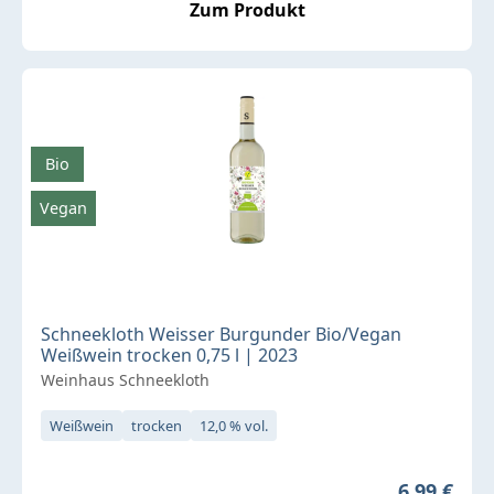
Zum Produkt
Bio
Vegan
Schneekloth Weisser Burgunder Bio/Vegan
Weißwein trocken 0,75 l | 2023
Weinhaus Schneekloth
Weißwein
trocken
12,0 % vol.
Regulärer 
6,99 €