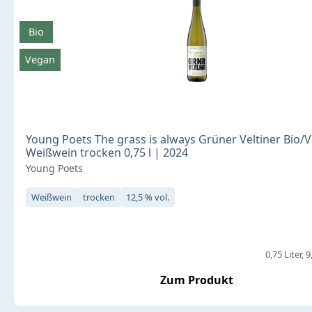
Bio
Vegan
Young Poets The grass is always Grüner Veltiner Bio/
Weißwein trocken 0,75 l | 2024
Young Poets
Weißwein
trocken
12,5 % vol.
0,75 Liter
9
Zum Produkt