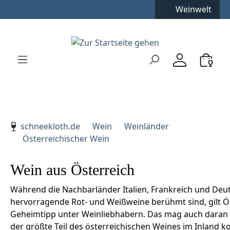
Kostenfreie Lieferung
**
Weinwelt
Zum Hauptinhalt springen
Zur Suche springen
Zur Hauptnavigation springen
Verwenden Sie die Pfeiltasten zur Navigation, Enter zu
schneekloth.de
Wein
Weinländer
Österreichischer Wein
Wein aus Österreich
Während die Nachbarländer Italien, Frankreich und Deu
hervorragende Rot- und Weißweine berühmt sind, gilt Ös
Geheimtipp unter Weinliebhabern. Das mag auch daran 
der größte Teil des österreichischen Weines im Inland 