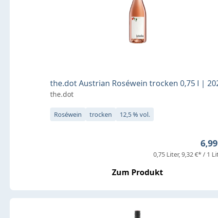
the.dot Austrian Roséwein trocken 0,75 l | 20
the.dot
Roséwein
trocken
12,5 % vol.
Regu
6,99
0,75 Liter
9,32 €* / 1 Li
Zum Produkt