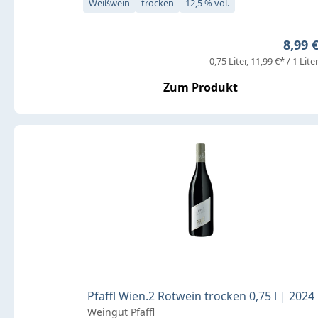
Weißwein
trocken
12,5 % vol.
Regulä
8,99 
0,75 Liter
11,99 €* / 1 Lite
Zum Produkt
Pfaffl Wien.2 Rotwein trocken 0,75 l | 2024
Weingut Pfaffl