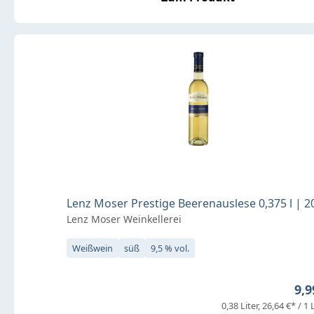
Lenz Moser Prestige Beerenauslese 0,375 l | 2
Lenz Moser Weinkellerei
Weißwein
süß
9,5 % vol.
Reg
9,9
0,38 Liter
26,64 €* / 1 