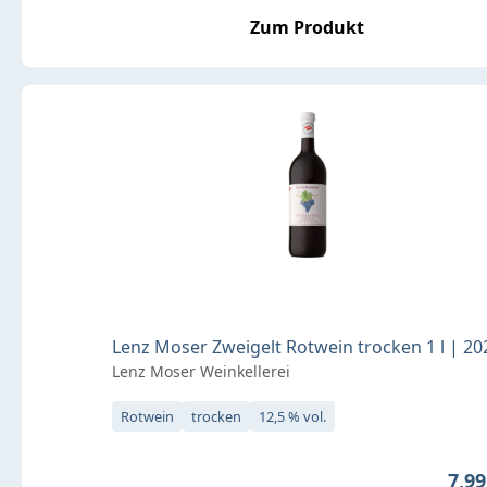
Zum Produkt
Lenz Moser Zweigelt Rotwein trocken 1 l | 20
Lenz Moser Weinkellerei
Rotwein
trocken
12,5 % vol.
Regu
7,99