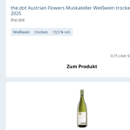
the.dot Austrian Flowers Muskateller Weißwein trocken
2025
the.dot
Weißwein
trocken
13,5 % vol.
0,75 Liter
9
Zum Produkt