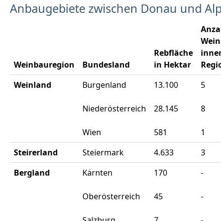
Anbaugebiete zwischen Donau und Al
Anza
Wein
Rebfläche
inne
Weinbauregion
Bundesland
in Hektar
Regi
Weinland
Burgenland
13.100
5
Niederösterreich
28.145
8
Wien
581
1
Steirerland
Steiermark
4.633
3
Bergland
Kärnten
170
-
Oberösterreich
45
-
Salzburg
7
-