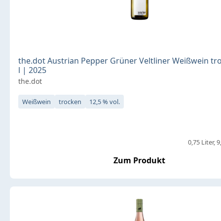
the.dot Austrian Pepper Grüner Veltliner Weißwein tr
l | 2025
the.dot
Weißwein
trocken
12,5 % vol.
0,75 Liter
9
Zum Produkt