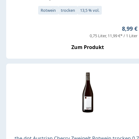
Rotwein
trocken
13,5 % vol.
Regulä
8,99 €
0,75 Liter
11,99 €* / 1 Liter
Zum Produkt
the.dot Austrian Cherry Zweigelt Rotwein trocken 0,7