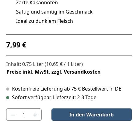
Zarte Kakaonoten
Saftig und samtig im Geschmack
Ideal zu dunklem Fleisch
Regulärer Preis:
7,99 €
Inhalt:
0.75 Liter
(10,65 € / 1 Liter)
Preise inkl. MwSt. zzgl. Versandkosten
Kostenfreie Lieferung ab 75 € Bestellwert in DE
Sofort verfügbar, Lieferzeit: 2-3 Tage
Produkt Anzahl: Gib den gewünschten Wert ein oder benutze die S
In den Warenkorb