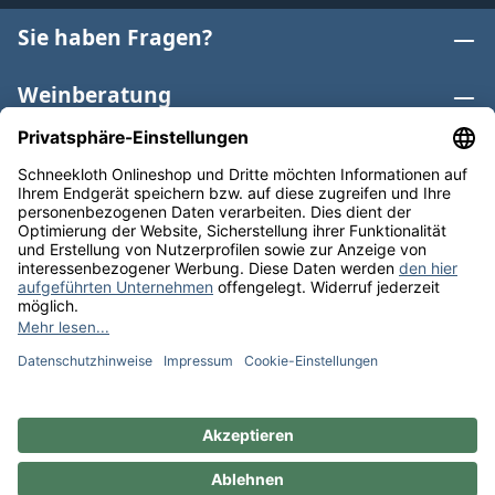
Sie haben Fragen?
Weinberatung
Informationen
Weinkategorien
Internationaler Wein
* Alle Preise inkl. gesetzl. Mehrwertsteuer zzgl.
Versandkosten
und ggf. Nachnahmegebühren, wenn nicht
anders angegeben. Bioprodukte im Bio-Kontrollverfahren
bei der ABCERT AG DE-ÖKO-006 |
Cookie-Einstellungen
** Kostenfreie Lieferung ab 75 € Bestellwert in DE. Werktags
versandfertig in 24h.