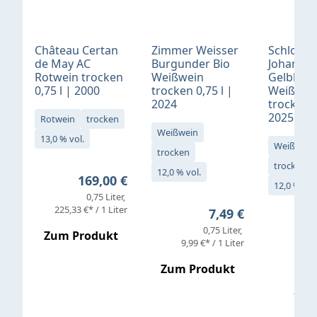
Château Certan
Zimmer Weisser
Schloß
de May AC
Burgunder Bio
Johannis
Rotwein trocken
Weißwein
Gelblack
0,75 l | 2000
trocken 0,75 l |
Weißwei
2024
trocken 0
2025
Rotwein
trocken
Weißwein
13,0 % vol.
Weißwein
trocken
trocken
12,0 % vol.
Regulärer Preis:
169,00 €
12,0 % vol
0,75 Liter
Verkaufs
225,33 €* / 1 Liter
Regulärer Preis:
7,49 €
0,75 Liter
Regul
16,4
Zum Produkt
9,99 €* / 1 Liter
Zum Produkt
vor
19,79 