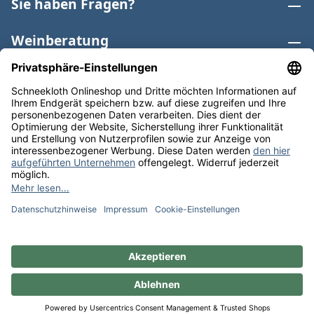
Sie haben Fragen?
Weinberatung
Informationen
Weinkategorien
Internationaler Wein
* Alle Preise inkl. gesetzl. Mehrwertsteuer zzgl.
Versandkosten
und ggf. Nachnahmegebühren, wenn nicht
anders angegeben. Bioprodukte im Bio-Kontrollverfahren
bei der ABCERT AG DE-ÖKO-006 |
Cookie-Einstellungen
** Kostenfreie Lieferung ab 75 € Bestellwert in DE. Werktags
versandfertig in 24h.