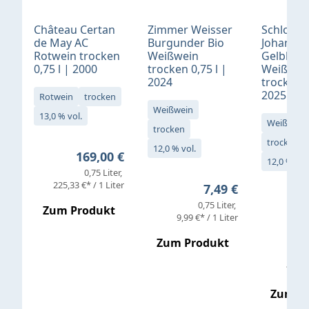
Château Certan
Zimmer Weisser
Schloß
de May AC
Burgunder Bio
Johannis
Rotwein trocken
Weißwein
Gelblack
0,75 l | 2000
trocken 0,75 l |
Weißwei
2024
trocken 0
2025
Rotwein
trocken
Weißwein
13,0 % vol.
Weißwein
trocken
trocken
12,0 % vol.
Regulärer Preis:
169,00 €
12,0 % vol
0,75 Liter
Verkaufs
225,33 €* / 1 Liter
Regulärer Preis:
7,49 €
0,75 Liter
Regul
16,4
Zum Produkt
9,99 €* / 1 Liter
Zum Produkt
vor
19,79 
Zum P