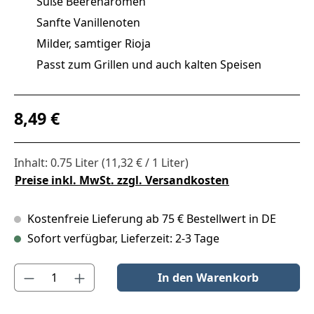
Süße Beerenaromen
Sanfte Vanillenoten
Milder, samtiger Rioja
Passt zum Grillen und auch kalten Speisen
Regulärer Preis:
8,49 €
Inhalt:
0.75 Liter
(11,32 € / 1 Liter)
Preise inkl. MwSt. zzgl. Versandkosten
Kostenfreie Lieferung ab 75 € Bestellwert in DE
Sofort verfügbar, Lieferzeit: 2-3 Tage
Produkt Anzahl: Gib den gewünschten Wert ein oder benutze die S
In den Warenkorb