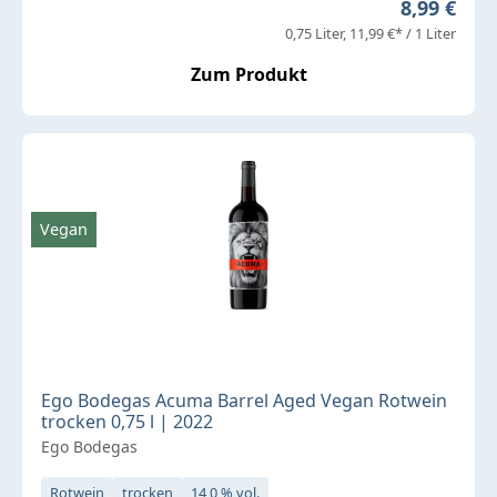
Regulärer 
8,99 €
0,75 Liter
11,99 €* / 1 Liter
Zum Produkt
Vegan
Ego Bodegas Acuma Barrel Aged Vegan Rotwein
trocken 0,75 l | 2022
Ego Bodegas
Rotwein
trocken
14,0 % vol.