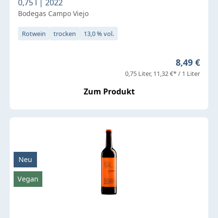
0,75 l | 2022
Bodegas Campo Viejo
Rotwein
trocken
13,0 % vol.
Regulärer 
8,49 €
0,75 Liter
11,32 €* / 1 Liter
Zum Produkt
Neu
Vegan