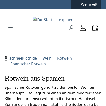
Kostenfreie Lieferung
**
Weinwelt
Zum Hauptinhalt springen
Zur Suche springen
Zur Hauptnavigation springen
Verwenden Sie die Pfeiltasten zur Navigation, Enter zu
schneekloth.de
Wein
Rotwein
Spanischer Rotwein
Rotwein aus Spanien
Spanischer Rotwein gehört zu den besten Weinen
überhaupt. Das liegt zum einen an dem mediterranen
Klima der sonnenverwöhnten iberischen Halbinsel.
Zum anderen tragen nährstoffreiche Böden dazu bei,