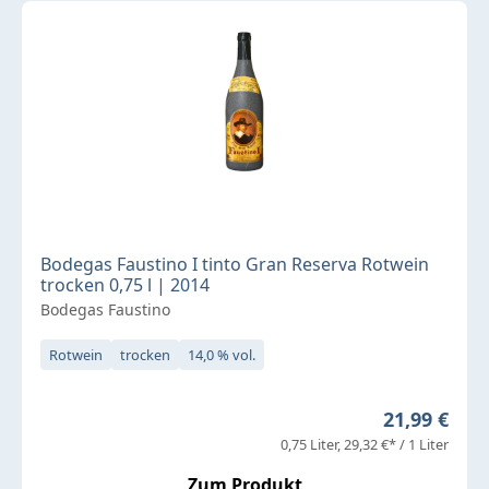
Bodegas Faustino I tinto Gran Reserva Rotwein
trocken 0,75 l | 2014
Bodegas Faustino
Rotwein
trocken
14,0 % vol.
Regulärer P
21,99 €
0,75 Liter
29,32 €* / 1 Liter
Zum Produkt