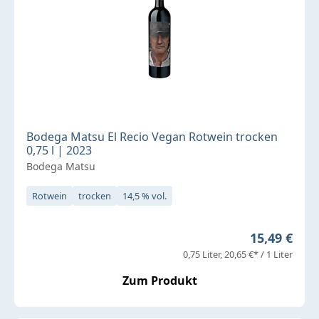
Bodega Matsu El Recio Vegan Rotwein trocken
0,75 l | 2023
Bodega Matsu
Rotwein
trocken
14,5 % vol.
Regulärer P
15,49 €
0,75 Liter
20,65 €* / 1 Liter
Zum Produkt