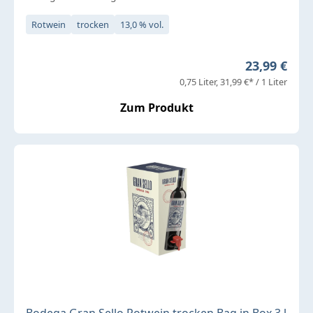
Rotwein
trocken
13,0 % vol.
Regulärer P
23,99 €
0,75 Liter
31,99 €* / 1 Liter
Zum Produkt
Bodega Gran Sello Rotwein trocken Bag in Box 3 l