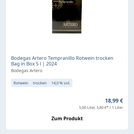
Bodegas Artero Tempranillo Rotwein trocken
Bag in Box 5 l | 2024
Bodegas Artero
Rotwein
trocken
14,0 % vol.
Regulärer P
18,99 €
5,00 Liter
3,80 €* / 1 Liter
Zum Produkt