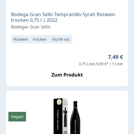
Bodega Gran Sello Tempranillo-Syrah Rotwein
trocken 0,75 l | 2022
Bodegas Gran Sello
Rotwein
trocken
14,0 % vol.
Regulärer 
7,49 €
0,75 Liter
9,99 €* / 1 Liter
Zum Produkt
Vegan