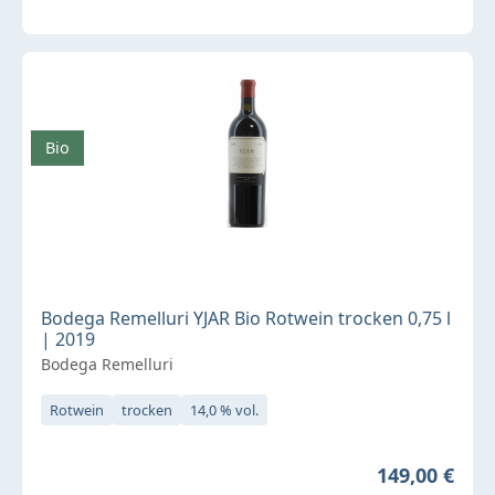
Bio
Bodega Remelluri YJAR Bio Rotwein trocken 0,75 l
| 2019
Bodega Remelluri
Rotwein
trocken
14,0 % vol.
Regulärer Pr
149,00 €