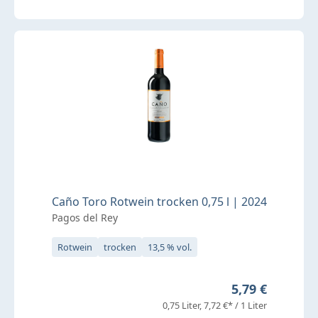
Caño Toro Rotwein trocken 0,75 l | 2024
Pagos del Rey
Rotwein
trocken
13,5 % vol.
Regulärer Prei
5,79 €
0,75 Liter
7,72 €* / 1 Liter