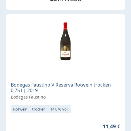
Bodegas Faustino V Reserva Rotwein trocken
0,75 l | 2019
Bodegas Faustino
Rotwein
trocken
14,0 % vol.
Regulärer P
11,49 €