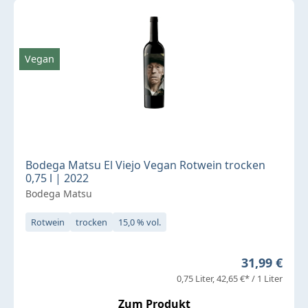
Vegan
Bodega Matsu El Viejo Vegan Rotwein trocken
0,75 l | 2022
Bodega Matsu
Rotwein
trocken
15,0 % vol.
Regulärer P
31,99 €
0,75 Liter
42,65 €* / 1 Liter
Zum Produkt