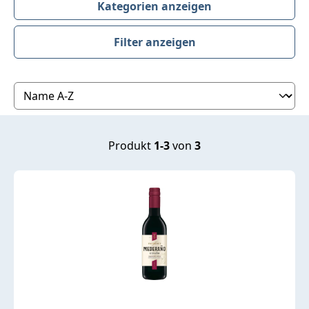
Kategorien anzeigen
Filter anzeigen
Produktübersicht
Produkt
1-3
von
3