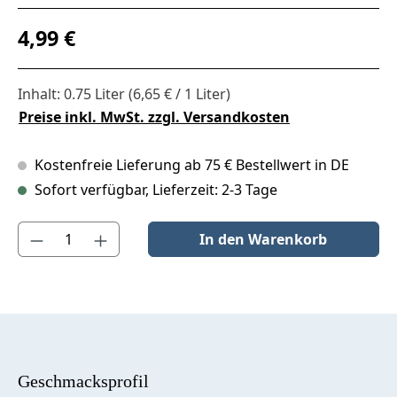
Regulärer Preis:
4,99 €
Inhalt:
0.75 Liter
(6,65 € / 1 Liter)
Preise inkl. MwSt. zzgl. Versandkosten
Kostenfreie Lieferung ab 75 € Bestellwert in DE
Sofort verfügbar, Lieferzeit: 2-3 Tage
Produkt Anzahl: Gib den gewünschten Wert ein oder benutze die S
In den Warenkorb
Geschmacksprofil