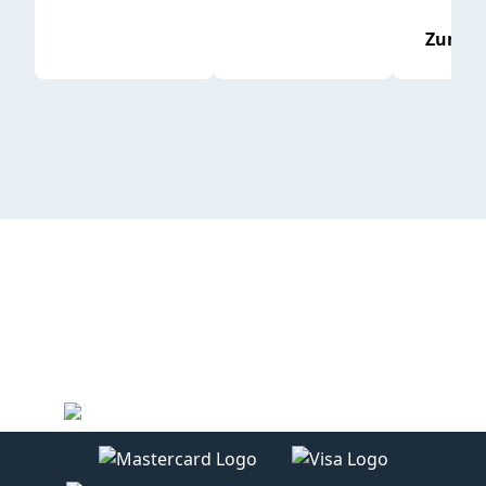
Zum P