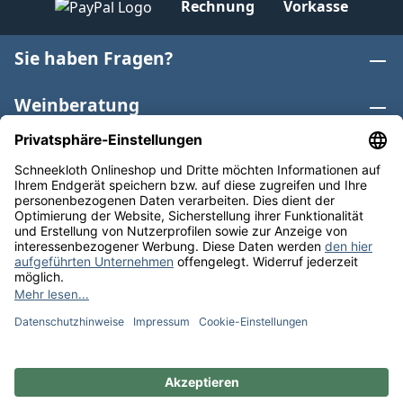
Rechnung
Vorkasse
Sie haben Fragen?
Weinberatung
Informationen
Weinkategorien
Internationaler Wein
* Alle Preise inkl. gesetzl. Mehrwertsteuer zzgl.
Versandkosten
und ggf. Nachnahmegebühren, wenn nicht
anders angegeben. Bioprodukte im Bio-Kontrollverfahren
bei der ABCERT AG DE-ÖKO-006 |
Cookie-Einstellungen
** Kostenfreie Lieferung ab 75 € Bestellwert in DE. Werktags