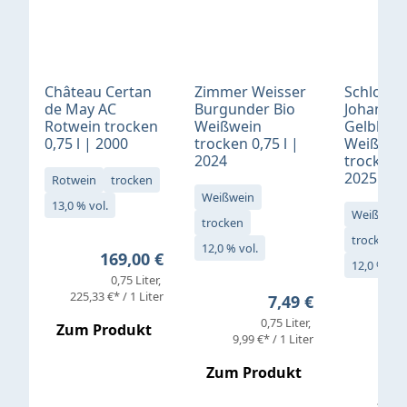
Château Certan
Zimmer Weisser
Schloß
de May AC
Burgunder Bio
Johannis
Rotwein trocken
Weißwein
Gelblack
0,75 l | 2000
trocken 0,75 l |
Weißwei
2024
trocken 0
2025
Rotwein
trocken
Weißwein
13,0 % vol.
Weißwein
trocken
trocken
12,0 % vol.
Regulärer Preis:
169,00 €
12,0 % vol
0,75 Liter
Verkaufs
225,33 €* / 1 Liter
Regulärer Preis:
7,49 €
0,75 Liter
Regul
16,4
Zum Produkt
9,99 €* / 1 Liter
Zum Produkt
vor
19,79 