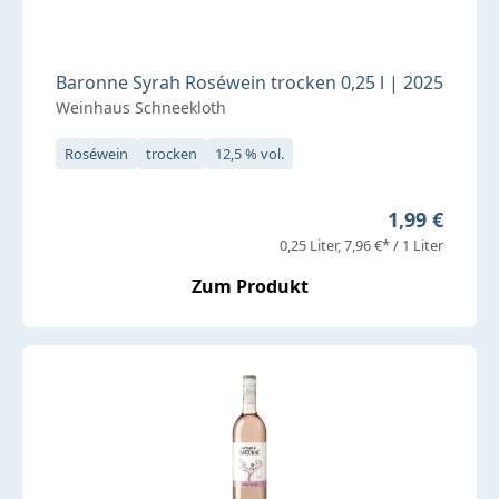
Baronne Syrah Roséwein trocken 0,25 l | 2025
Weinhaus Schneekloth
Roséwein
trocken
12,5 % vol.
Regulärer Pr
1,99 €
0,25 Liter
7,96 €* / 1 Liter
Zum Produkt