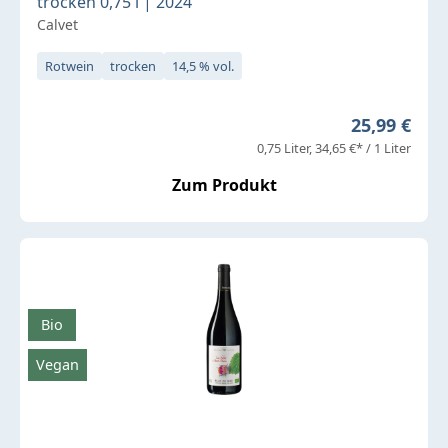
trocken 0,75 l | 2024
Calvet
Rotwein
trocken
14,5 % vol.
Regulärer P
25,99 €
0,75 Liter
34,65 €* / 1 Liter
Zum Produkt
Bio
Vegan