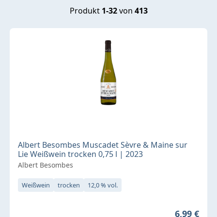
Produkt
1-32
von
413
Albert Besombes Muscadet Sèvre & Maine sur
Lie Weißwein trocken 0,75 l | 2023
Albert Besombes
Weißwein
trocken
12,0 % vol.
Regulärer 
6,99 €