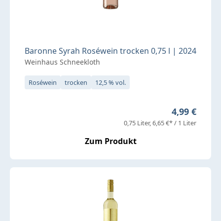
Baronne Syrah Roséwein trocken 0,75 l | 2024
Weinhaus Schneekloth
Roséwein
trocken
12,5 % vol.
Regulärer Pr
4,99 €
0,75 Liter
6,65 €* / 1 Liter
Zum Produkt