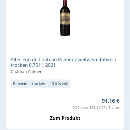
Alter Ego de Château Palmer Zweitwein Rotwein
trocken 0,75 l | 2021
Château Palmer
Rotwein
trocken
13,0 % vol.
Regulärer P
91,16 €
0,75 Liter
121,55 €* / 1 Liter
Zum Produkt