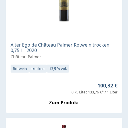
Alter Ego de Château Palmer Rotwein trocken
0,75 l | 2020
Château Palmer
Rotwein
trocken
13,5 % vol.
Regulärer Pr
100,32 €
0,75 Liter
133,76 €* / 1 Liter
Zum Produkt