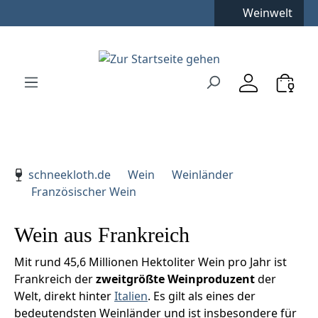
Kostenfreie Lieferung
**
Weinwelt
Zum Hauptinhalt springen
Zur Suche springen
Zur Hauptnavigation springen
Verwenden Sie die Pfeiltasten zur Navigation, Enter zu
schneekloth.de
Wein
Weinländer
Französischer Wein
Wein aus Frankreich
Mit rund 45,6 Millionen Hektoliter Wein pro Jahr ist
Frankreich der
zweitgrößte Weinproduzent
der
Welt, direkt hinter
Italien
. Es gilt als eines der
bedeutendsten Weinländer und ist insbesondere für