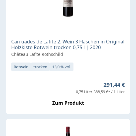
Carruades de Lafite 2. Wein 3 Flaschen in Original
Holzkiste Rotwein trocken 0,75 l | 2020
Château Lafite Rothschild
Rotwein
trocken
13,0 % vol.
Regulärer Pr
291,44 €
0,75 Liter
388,59 €* / 1 Liter
Zum Produkt