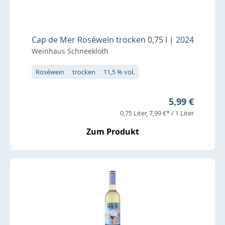
Cap de Mer Roséwein trocken 0,75 l | 2024
Weinhaus Schneekloth
Roséwein
trocken
11,5 % vol.
Regulärer Pre
5,99 €
0,75 Liter
7,99 €* / 1 Liter
Zum Produkt