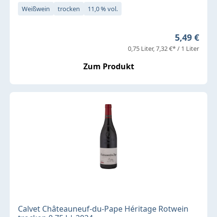
Weißwein
trocken
11,0 % vol.
Regulärer 
5,49 €
0,75 Liter
7,32 €* / 1 Liter
Zum Produkt
Calvet Châteauneuf-du-Pape Héritage Rotwein