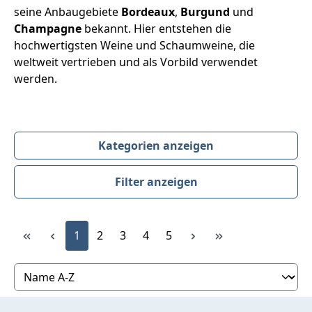
seine Anbaugebiete
Bordeaux
,
Burgund
und
Champagne
bekannt. Hier entstehen die
hochwertigsten Weine und Schaumweine, die
weltweit vertrieben und als Vorbild verwendet
werden.
Kategorien anzeigen
Filter anzeigen
Produktübersicht
Seite
Seite
Seite
Seite
Seite
1
2
3
4
5