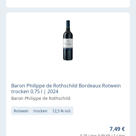
Baron Philippe de Rothschild Bordeaux Rotwein
trocken 0,75 l | 2024
Baron Philippe de Rothschild
Rotwein
trocken
12,5 % vol.
Regulärer 
7,49 €
0,75 Liter
9,99 €* / 1 Liter