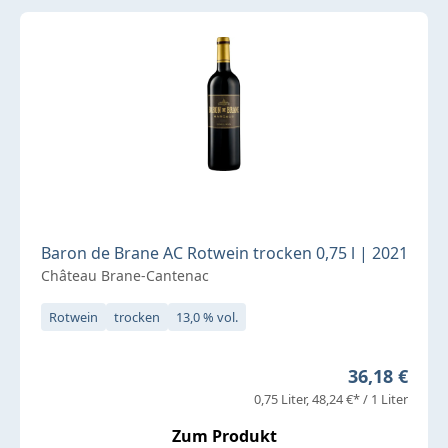
Baron de Brane AC Rotwein trocken 0,75 l | 2021
Château Brane-Cantenac
Rotwein
trocken
13,0 % vol.
Regulärer Pr
36,18 €
0,75 Liter
48,24 €* / 1 Liter
Zum Produkt