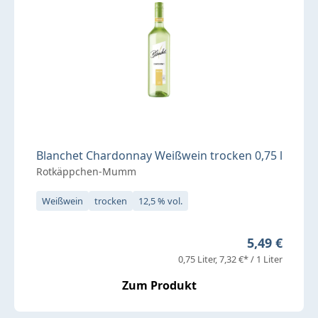
Blanchet Chardonnay Weißwein trocken 0,75 l
Rotkäppchen-Mumm
Weißwein
trocken
12,5 % vol.
Regulärer Pr
5,49 €
0,75 Liter
7,32 €* / 1 Liter
Zum Produkt