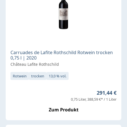
Carruades de Lafite Rothschild Rotwein trocken
0,75 l | 2020
Château Lafite Rothschild
Rotwein
trocken
13,0 % vol.
Regulärer Pr
291,44 €
0,75 Liter
388,59 €* / 1 Liter
Zum Produkt