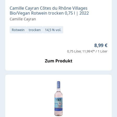
Camille Cayran Côtes du Rhône Villages
Bio/Vegan Rotwein trocken 0,75 l | 2022
Camille Cayran
Rotwein
trocken
14,5 % vol.
Regulärer 
8,99 €
0,75 Liter
11,99 €* / 1 Liter
Zum Produkt