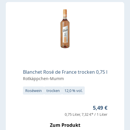
Blanchet Rosé de France trocken 0,75 l
Rotkäppchen-Mumm
Roséwein
trocken
12,0 % vol.
Regulärer Preis
5,49 €
0,75 Liter
7,32 €* / 1 Liter
Zum Produkt