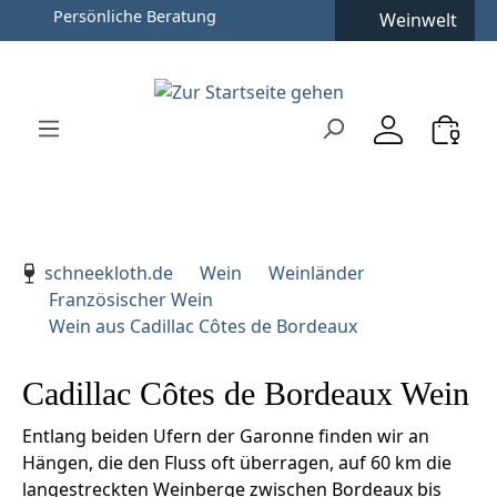
Persönliche Beratung
Weinwelt
Zum Hauptinhalt springen
Zur Suche springen
Zur Hauptnavigation springen
Verwenden Sie die Pfeiltasten zur Navigation, Enter zu
schneekloth.de
Wein
Weinländer
Französischer Wein
Wein aus Cadillac Côtes de Bordeaux
Cadillac Côtes de Bordeaux Wein
Entlang beiden Ufern der Garonne finden wir an
Hängen, die den Fluss oft überragen, auf 60 km die
langestreckten Weinberge zwischen Bordeaux bis