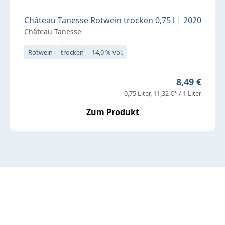
Château Tanesse Rotwein trocken 0,75 l | 2020
Château Tanesse
Rotwein
trocken
14,0 % vol.
Regulärer P
8,49 €
0,75 Liter
11,32 €* / 1 Liter
Zum Produkt