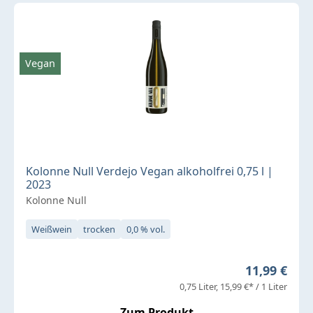
Vegan
Kolonne Null Verdejo Vegan alkoholfrei 0,75 l |
2023
Kolonne Null
Weißwein
trocken
0,0 % vol.
Regulärer P
11,99 €
0,75 Liter
15,99 €* / 1 Liter
Zum Produkt