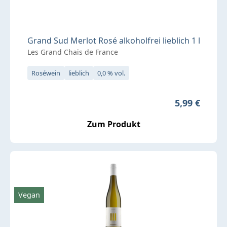
Grand Sud Merlot Rosé alkoholfrei lieblich 1 l
Les Grand Chais de France
Roséwein
lieblich
0,0 % vol.
Regulärer Pr
5,99 €
Zum Produkt
Vegan