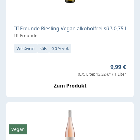
III Freunde Riesling Vegan alkoholfrei süß 0,75 l
III Freunde
Weißwein
süß
0,0 % vol.
Regulärer P
9,99 €
0,75 Liter
13,32 €* / 1 Liter
Zum Produkt
Vegan