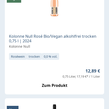
Kolonne Null Rosé Bio/Vegan alkohlfrei trocken
0,75 l | 2024
Kolonne Null
Roséwein
trocken
0,0 % vol.
Regulärer P
12,89 €
0,75 Liter
17,19 €* / 1 Liter
Zum Produkt