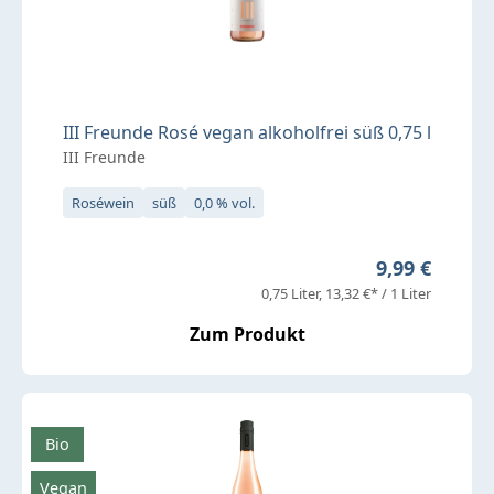
III Freunde Rosé vegan alkoholfrei süß 0,75 l
III Freunde
Roséwein
süß
0,0 % vol.
Regulärer Pr
9,99 €
0,75 Liter
13,32 €* / 1 Liter
Zum Produkt
Bio
Vegan