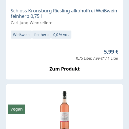
Schloss Kronsburg Riesling alkoholfrei Weißwein
feinherb 0,75 l
Carl Jung Weinkellerei
Weißwein
feinherb
0,0 % vol.
Regulärer 
5,99 €
0,75 Liter
7,99 €* / 1 Liter
Zum Produkt
Vegan