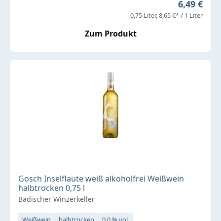
Regulärer 
6,49 €
0,75 Liter
8,65 €* / 1 Liter
Zum Produkt
Gosch Inselflaute weiß alkoholfrei Weißwein
halbtrocken 0,75 l
Badischer Winzerkeller
Weißwein
halbtrocken
0,0 % vol.