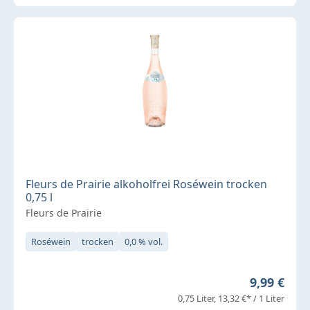
Fleurs de Prairie alkoholfrei Roséwein trocken
0,75 l
Fleurs de Prairie
Roséwein
trocken
0,0 % vol.
Regulärer 
9,99 €
0,75 Liter
13,32 €* / 1 Liter