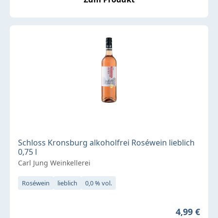
Schloss Kronsburg alkoholfrei Roséwein lieblich
0,75 l
Carl Jung Weinkellerei
Roséwein
lieblich
0,0 % vol.
Regulärer 
4,99 €