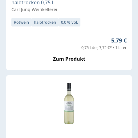
halbtrocken 0,75 l
Carl Jung Weinkellerei
Rotwein
halbtrocken
0,0 % vol.
Regulärer 
5,79 €
0,75 Liter
7,72 €* / 1 Liter
Zum Produkt