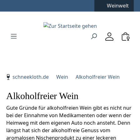
Kostenfreie Lieferung
**
Weinwelt
Zum Hauptinhalt springen
Zur Suche springen
Zur Hauptnavigation springen
Verwenden Sie die Pfeiltasten zur Navigation, Enter zu
schneekloth.de
Wein
Alkoholfreier Wein
Alkoholfreier Wein
Gute Gründe für alkoholfreien Wein gibt es nicht nur
bei der Einnahme von Medikamenten oder wenn der
Heimweg mit dem eigenen Auto noch ansteht. Denn
längst hat sich der alkoholfreie Genuss vom
aromalosen Nischenprodukt zu einer leckeren