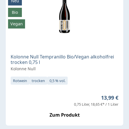
Neu
Bio
Vegan
Kolonne Null Tempranillo Bio/Vegan alkoholfrei
trocken 0,75 l
Kolonne Null
Rotwein
trocken
0,5 % vol.
Regulärer P
13,99 €
0,75 Liter
18,65 €* / 1 Liter
Zum Produkt