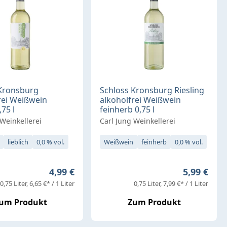
 Kronsburg
Schloss Kronsburg Riesling
rei Weißwein
alkoholfrei Weißwein
,75 l
feinherb 0,75 l
 Weinkellerei
Carl Jung Weinkellerei
lieblich
0,0 % vol.
Weißwein
feinherb
0,0 % vol.
Regulärer Preis:
Regulärer 
4,99 €
5,99 €
0,75 Liter
6,65 €* / 1 Liter
0,75 Liter
7,99 €* / 1 Liter
um Produkt
Zum Produkt