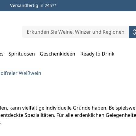
Versandfertig in 24h
**
es
Spirituosen
Geschenkideen
Ready to Drink
m Öffnen, Escape zum Schließen
olfreier Weißwein
en, kann vielfältige individuelle Gründe haben. Beispielsw
ntdeckte Spezialitäten. Für alle erdenklichen Gelegenheite
.