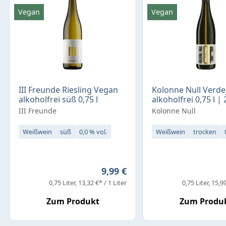
Vegan
Vegan
III Freunde Riesling Vegan
Kolonne Null Verde
alkoholfrei süß 0,75 l
alkoholfrei 0,75 l |
III Freunde
Kolonne Null
Weißwein
süß
0,0 % vol.
Weißwein
trocken
Regulärer Preis:
9,99 €
0,75 Liter
13,32 €* / 1 Liter
0,75 Liter
15,99
Zum Produkt
Zum Produ