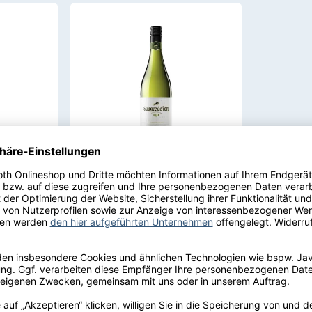
skat
Torres Sangre de Toro
blanco 0,0 alkoholfrei
Weißwein trocken 0,75 l |
| 2024
2024
Miguel Torres
en
Weißwein
trocken
0,0 % vol.