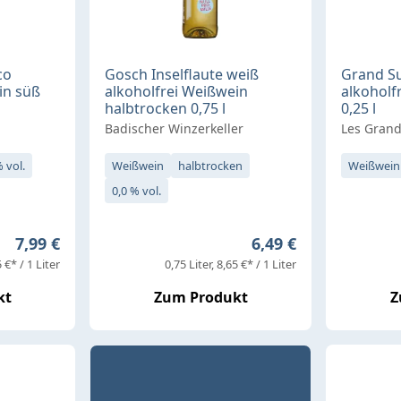
co
Gosch Inselflaute weiß
Grand S
in süß
alkoholfrei Weißwein
alkoholf
halbtrocken 0,75 l
0,25 l
Badischer Winzerkeller
Les Grand
% vol.
Weißwein
halbtrocken
Weißwein
0,0 % vol.
Regulärer Preis:
Regulärer Preis:
7,99 €
6,49 €
 €* / 1 Liter
0,75 Liter
8,65 €* / 1 Liter
kt
Zum Produkt
Z