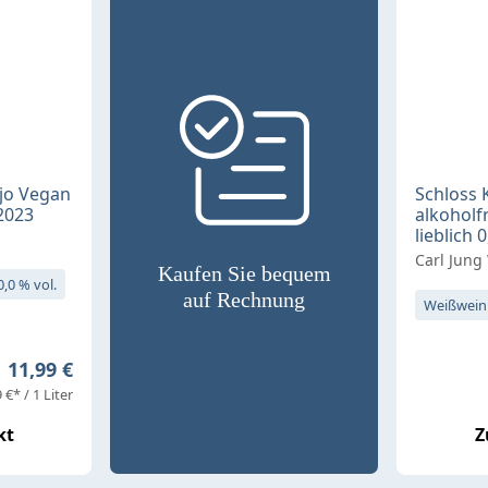
jo Vegan
Schloss
 2023
alkoholf
lieblich 0
Carl Jung
Kaufen Sie bequem
0,0 % vol.
auf Rechnung
Weißwein
Regulärer Preis:
11,99 €
 €* / 1 Liter
kt
Z