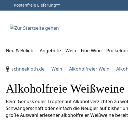
Kostenfreie Lieferung
**
Zum Hauptinhalt springen
Zur Suche springen
Zur Hauptnavigation springen
Neu & Beliebt
Angebote
Wein
Fine Wine
Prickelnd
Verwenden Sie die Pfeiltasten zur Navigation, Enter zu
schneekloth.de
Wein
Alkoholfreier Wein
Alkoh
Alkoholfreie Weißweine
Beim Genuss edler Tropfenauf Alkohol verzichten zu woll
Schwangerschaft oder einfach die Neugier auf bisher une
große Auswahl erlesener alkoholfreier Weißweine bereit