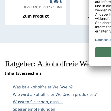
Regulärer Preis:
8,99 €
0,75 Liter
11,99 €* / 1 Liter
0,75 Liter
13,32
Zum Produkt
Zum Produ
Ratgeber: Alkoholfreie Weißwei
Inhaltsverzeichnis
Was ist alkoholfreier Weißwein?
Wie wird alkoholfreier Weißwein produziert?
Wussten Sie schon, dass …
Speisenempfehlungen