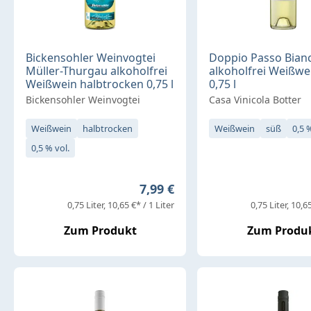
Bickensohler Weinvogtei
Doppio Passo Bian
Müller-Thurgau alkoholfrei
alkoholfrei Weißwe
Weißwein halbtrocken 0,75 l
0,75 l
Bickensohler Weinvogtei
Casa Vinicola Botter
Weißwein
halbtrocken
Weißwein
süß
0,5 
0,5 % vol.
Regulärer Preis:
7,99 €
0,75 Liter
10,65 €* / 1 Liter
0,75 Liter
10,65
Zum Produkt
Zum Produ