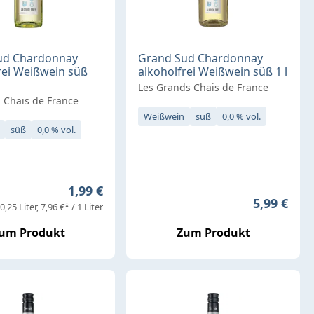
ud Chardonnay
Grand Sud Chardonnay
rei Weißwein süß
alkoholfrei Weißwein süß 1 l
Les Grands Chais de France
 Chais de France
Weißwein
süß
0,0 % vol.
süß
0,0 % vol.
Regulärer Preis:
1,99 €
Regulärer 
5,99 €
0,25 Liter
7,96 €* / 1 Liter
um Produkt
Zum Produkt