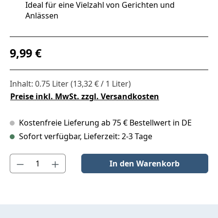
Ideal für eine Vielzahl von Gerichten und
Anlässen
Regulärer Preis:
9,99 €
Inhalt:
0.75 Liter
(13,32 € / 1 Liter)
Preise inkl. MwSt. zzgl. Versandkosten
Kostenfreie Lieferung ab 75 € Bestellwert in DE
Sofort verfügbar, Lieferzeit: 2-3 Tage
Produkt Anzahl: Gib den gewünschten Wert ein oder benutze die S
In den Warenkorb