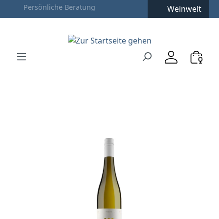
Weinwelt
Zum Hauptinhalt springen
Zur Suche springen
Zur Hauptnavigation springen
Verwenden Sie die Pfeiltasten zur Navigation, Enter zu
Bildergalerie überspringen