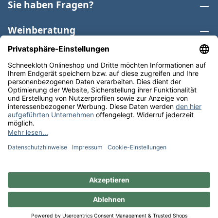
Sie haben Fragen?
Weinberatung
Informationen
Weinkategorien
Internationaler Wein
* Alle Preise inkl. gesetzl. Mehrwertsteuer zzgl.
Versandkosten
und ggf. Nachnahmegebühren, wenn nicht
anders angegeben. Bioprodukte im Bio-Kontrollverfahren
bei der ABCERT AG DE-ÖKO-006 |
Cookie-Einstellungen
** Kostenfreie Lieferung ab 75 € Bestellwert in DE. Werktags
versandfertig in 24h.