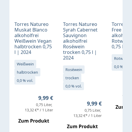
Torres Natureo
Torres Natureo
Torres N
Muskat Blanco
Syrah Cabernet
Free Syr
alkoholfrei
Sauvignon
alkoholfr
Weißwein Vegan
alkoholfrei
Rotwein 
halbtrocken 0,75
Roséwein
0,75 l | 
l | 2024
trocken 0,75 l |
2024
Rotwein
Weißwein
0,0 % vol.
Roséwein
halbtrocken
trocken
0,0 % vol.
0,0 % vol.
13,32 
Regulärer Preis:
9,99 €
Regulärer Preis:
9,99 €
0,75 Liter
Zum P
13,32 €* / 1 Liter
0,75 Liter
13,32 €* / 1 Liter
Zum Produkt
Zum Produkt