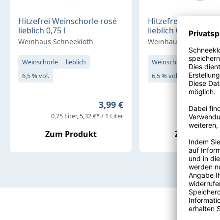
Hitzefrei Weinschorle rosé
Hitzefrei Weinscho
lieblich 0,75 l
lieblich 0,75 l
Weinhaus Schneekloth
Weinhaus Schneeklot
Weinschorle
lieblich
Weinschorle
lieblich
6,5 % vol.
6,5 % vol.
Regulärer Preis:
3,99 €
0,75 Liter
5,32 €* / 1 Liter
0,75 Liter
5,32
Zum Produkt
Zum Produ