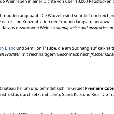
 Weinreben in einer Dichte von über 10.000 Rebstöcken p
hmboden angebaut. Die Wurzeln sind sehr tief und reichen
die natürliche Konzentration der Trauben langsam heranwä
er daraus gewonnene Wein ist
samtig weich und ausdrucksstar
on Blanc
und Semillon Traube, die am Südhang auf kalkhal
en Früchten
mit reichhaltigem Geschmack nach
frischer Minz
 Château herum und befindet sich im Gebiet
Premiére Côte
enstruktur, durchsetzt mit Lehm, Sand, Kalk und Kies. Die T