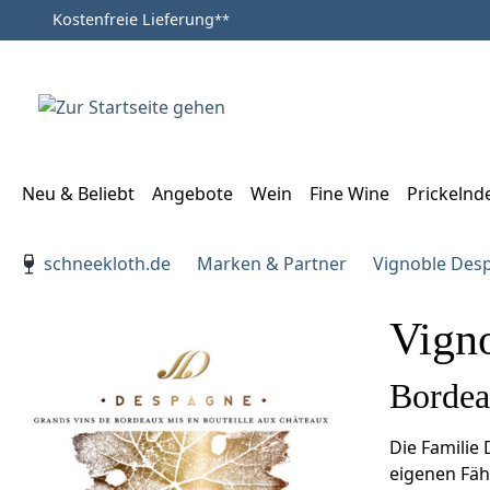
Kostenfreie Lieferung
**
Zum Hauptinhalt springen
Zur Suche springen
Zur Hauptnavigation springen
Neu & Beliebt
Angebote
Wein
Fine Wine
Prickelnd
Verwenden Sie die Pfeiltasten zur Navigation, Enter zu
schneekloth.de
Marken & Partner
Vignoble Des
Vign
Bordea
Die Familie
eigenen Fäh