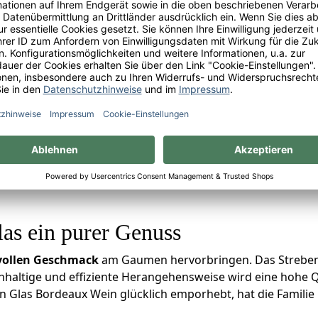
,5 % vol.
Regulärer Preis:
71,52 €
 €* / 1 Liter
kt
las ein purer Genuss
 vollen Geschmack
am Gaumen hervorbringen. Das Streben 
achhaltige und effiziente Herangehensweise wird eine hohe
las Bordeaux Wein glücklich emporhebt, hat die Familie De