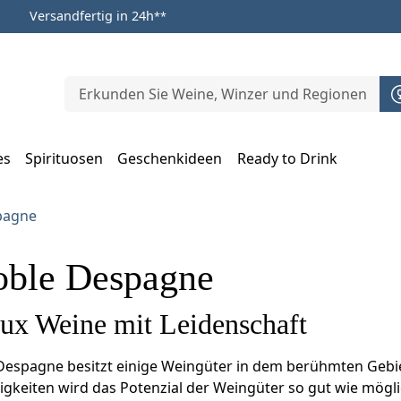
Versandfertig in 24h
**
es
Spirituosen
Geschenkideen
Ready to Drink
m Öffnen, Escape zum Schließen
pagne
oble Despagne
ux Weine mit Leidenschaft
 Despagne besitzt einige Weingüter in dem berühmten Gebi
igkeiten wird das Potenzial der Weingüter so gut wie mögl