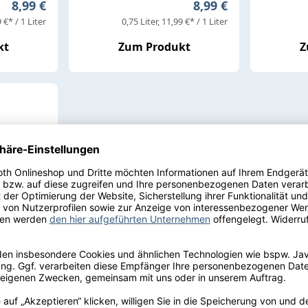
Regulärer Preis:
Regulärer Preis:
8,99 €
8,99 €
 €* / 1 Liter
0,75 Liter
11,99 €* / 1 Liter
kt
Zum Produkt
Z
 Girolate
 Rotwein
02