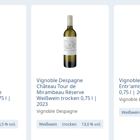
e
Vignoble Despagne
Vignobl
Château Tour de
Entr'ami
e
Mirambeau Réserve
0,75 l | 
5 l |
Weißwein trocken 0,75 l |
Vignoble
2023
Vignoble Despagne
Weißwein
,5 % vol.
Weißwein
trocken
13,0 % vol.