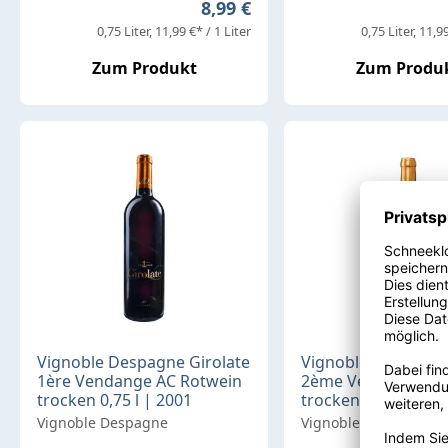
Regulärer Preis:
8,99 €
0,75 Liter
11,99 €* / 1 Liter
0,75 Liter
11,99
Zum Produkt
Zum Produ
Vignoble Despagne Girolate
Vignoble Despagne
1ère Vendange AC Rotwein
2ème Vendange AC
trocken 0,75 l | 2001
trocken 0,75 l | 20
Vignoble Despagne
Vignoble Despagne