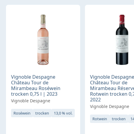
Vignoble Despagne
Vignoble Despagn
Château Tour de
Château Tour de
Mirambeau Roséwein
Mirambeau Réserv
trocken 0,75 l | 2023
Rotwein trocken 0,7
2022
Vignoble Despagne
Vignoble Despagne
Roséwein
trocken
13,0 % vol.
Rotwein
trocken
14