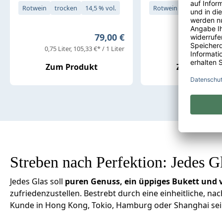
Rotwein
trocken
14,5 % vol.
Rotwein
trocken
14
Regulärer Preis:
79,00 €
0,75 Liter
105,33 €* / 1 Liter
0,75 Liter
95,36
Zum Produkt
Zum Produ
Streben nach Perfektion: Jedes G
Jedes Glas soll
puren Genuss, ein üppiges Bukett und
zufriedenzustellen. Bestrebt durch eine einheitliche, n
Kunde in Hong Kong, Tokio, Hamburg oder Shanghai sein G