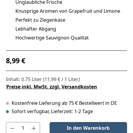
Unglaubliche Frische
Knusprige Aromen von Grapefruit und Limone
Perfekt zu Ziegenkäse
Lebhafter Abgang
Hochwertige Sauvignon Qualität
Regulärer Preis:
8,99 €
Inhalt:
0.75 Liter
(11,99 € / 1 Liter)
Preise inkl. MwSt. zzgl. Versandkosten
Kostenfreie Lieferung ab 75 € Bestellwert in DE
Sofort verfügbar, Lieferzeit: 1-2 Tage
Produkt Anzahl: Gib den gewünschten Wert ein oder benutze die S
In den Warenkorb