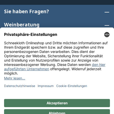
Sie haben Fragen?
Weinberatung
Informationen
Weinkategorien
Internationaler Wein
* Alle Preise inkl. gesetzl. Mehrwertsteuer zzgl.
Versandkosten
und ggf. Nachnahmegebühren, wenn nicht
anders angegeben. Bioprodukte im Bio-Kontrollverfahren
bei der ABCERT AG DE-ÖKO-006 |
Cookie-Einstellungen
** Kostenfreie Lieferung ab 75 € Bestellwert in DE. Werktags
versandfertig in 24h.