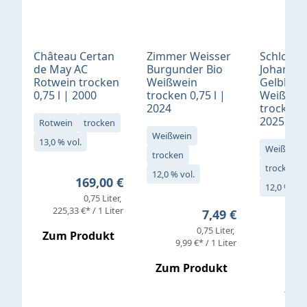
Château Certan
Zimmer Weisser
Schloß
de May AC
Burgunder Bio
Johannis
Rotwein trocken
Weißwein
Gelblack
0,75 l | 2000
trocken 0,75 l |
Weißwei
2024
trocken 0
2025
Rotwein
trocken
Weißwein
13,0 % vol.
Weißwein
trocken
trocken
12,0 % vol.
Regulärer Preis:
169,00 €
12,0 % vol
0,75 Liter
Verkaufs
225,33 €* / 1 Liter
Regulärer Preis:
7,49 €
0,75 Liter
Regul
16,4
Zum Produkt
9,99 €* / 1 Liter
Zum Produkt
vor
19,79 