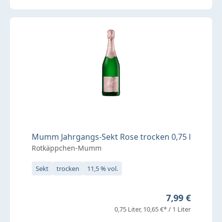
Mumm Jahrgangs-Sekt Rose trocken 0,75 l
Rotkäppchen-Mumm
Sekt
trocken
11,5 % vol.
Regulärer Pre
7,99 €
0,75 Liter
10,65 €* / 1 Liter