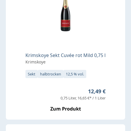
Krimskoye Sekt Cuvée rot Mild 0,75 l
Krimskoye
Sekt
halbtrocken
12,5 % vol.
Regulärer Preis:
12,49 €
0,75 Liter
16,65 €* / 1 Liter
Zum Produkt