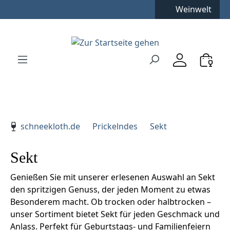
Kostenfreie Lieferung
**
Weinwelt
Zum Hauptinhalt springen
Zur Suche springen
Zur Hauptnavigation springen
Verwenden Sie die Pfeiltasten zur Navigation, Enter zu
schneekloth.de
Prickelndes
Sekt
Sekt
Genießen Sie mit unserer erlesenen Auswahl an Sekt
den spritzigen Genuss, der jeden Moment zu etwas
Besonderem macht. Ob trocken oder halbtrocken –
unser Sortiment bietet Sekt für jeden Geschmack und
Anlass. Perfekt für Geburtstags- und Familienfeiern