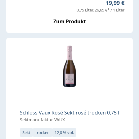
Regulärer Pr
19,99 €
0,75 Liter
26,65 €* / 1 Liter
Zum Produkt
Schloss Vaux Rosé Sekt rosé trocken 0,75 l
Sektmanufaktur VAUX
Sekt
trocken
12,0 % vol.