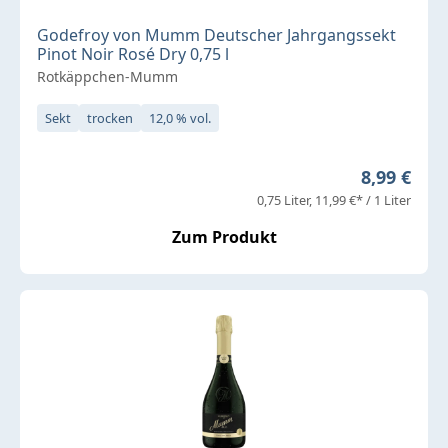
Godefroy von Mumm Deutscher Jahrgangssekt
Pinot Noir Rosé Dry 0,75 l
Rotkäppchen-Mumm
Sekt
trocken
12,0 % vol.
Regulärer 
8,99 €
0,75 Liter
11,99 €* / 1 Liter
Zum Produkt