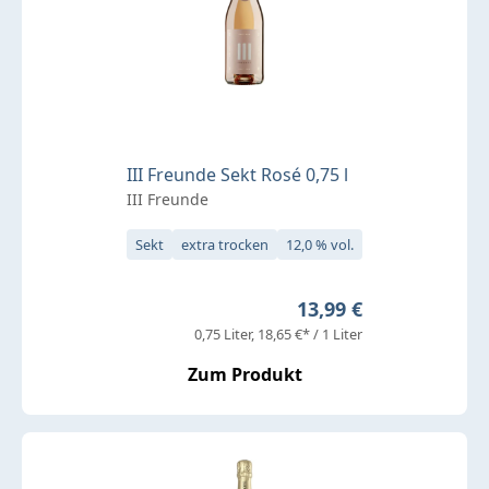
III Freunde Sekt Rosé 0,75 l
III Freunde
Sekt
extra trocken
12,0 % vol.
Regulärer Preis:
13,99 €
0,75 Liter
18,65 €* / 1 Liter
Zum Produkt