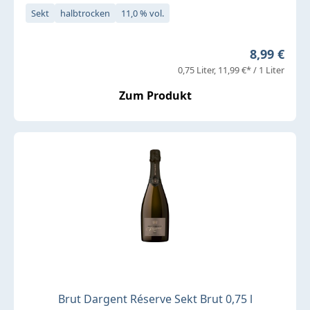
Sekt
halbtrocken
11,0 % vol.
Regulärer 
8,99 €
0,75 Liter
11,99 €* / 1 Liter
Zum Produkt
Brut Dargent Réserve Sekt Brut 0,75 l