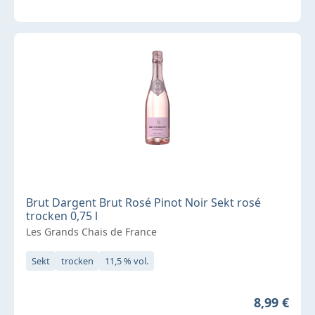
Brut Dargent Brut Rosé Pinot Noir Sekt rosé
trocken 0,75 l
Les Grands Chais de France
Sekt
trocken
11,5 % vol.
Regulärer 
8,99 €