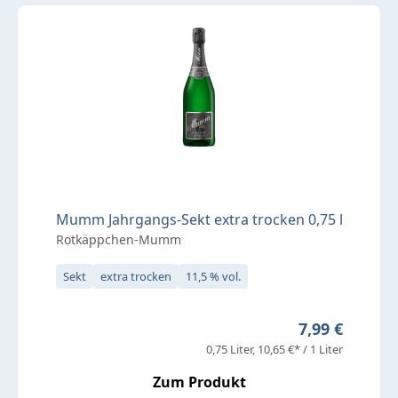
Mumm Jahrgangs-Sekt extra trocken 0,75 l
Rotkäppchen-Mumm
Sekt
extra trocken
11,5 % vol.
Regulärer Pre
7,99 €
0,75 Liter
10,65 €* / 1 Liter
Zum Produkt