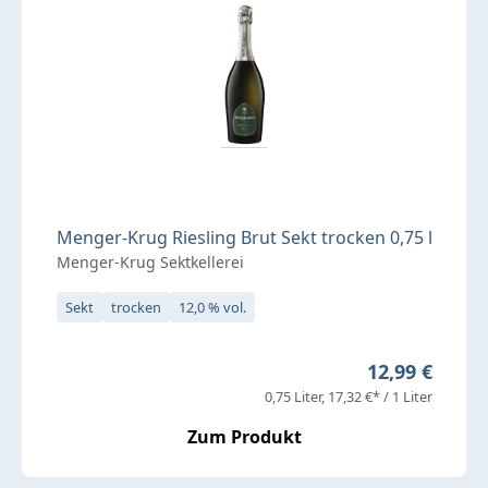
Menger-Krug Riesling Brut Sekt trocken 0,75 l
Menger-Krug Sektkellerei
Sekt
trocken
12,0 % vol.
Regulärer Pre
12,99 €
0,75 Liter
17,32 €* / 1 Liter
Zum Produkt