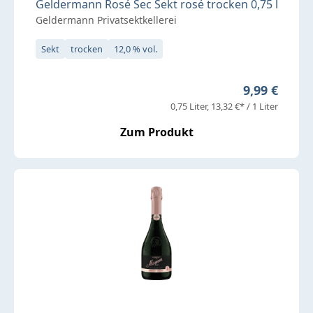
Geldermann Rosé Sec Sekt rosé trocken 0,75 l
Geldermann Privatsektkellerei
Sekt
trocken
12,0 % vol.
Regulärer Pr
9,99 €
0,75 Liter
13,32 €* / 1 Liter
Zum Produkt