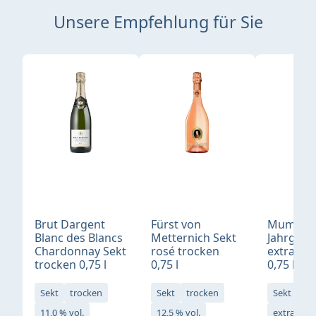
Unsere Empfehlung für Sie
Produktgalerie überspringen
Brut Dargent
Fürst von
Mumm
Blanc des Blancs
Metternich Sekt
Jahrgang
Chardonnay Sekt
rosé trocken
extra tr
trocken 0,75 l
0,75 l
0,75 l
Sekt
trocken
Sekt
trocken
Sekt
11,0 % vol.
12,5 % vol.
extra tro