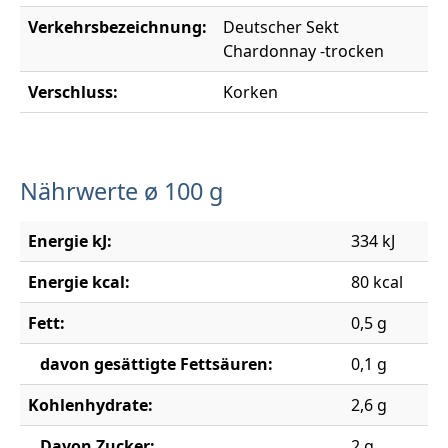
Verkehrsbezeichnung:
Deutscher Sekt
Chardonnay -trocken
Verschluss:
Korken
Nährwerte ø 100 g
Energie kJ:
334 kJ
Energie kcal:
80 kcal
Fett:
0,5 g
davon gesättigte Fettsäuren:
0,1 g
Kohlenhydrate:
2,6 g
Davon Zucker:
2 g