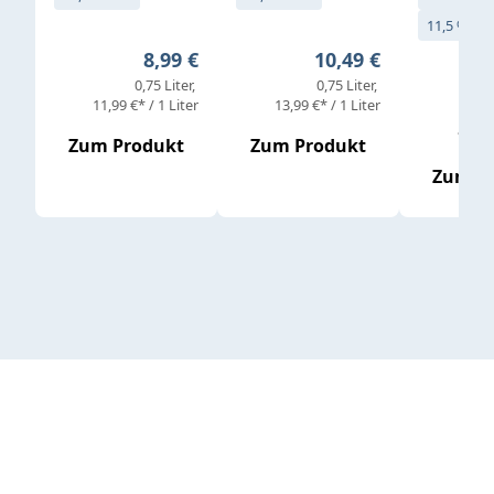
11,5 % vol
Regulärer Preis:
Regulärer Preis:
8,99 €
10,49 €
0,75 Liter
0,75 Liter
11,99 €* / 1 Liter
13,99 €* / 1 Liter
10,65 
Zum Produkt
Zum Produkt
Zum P