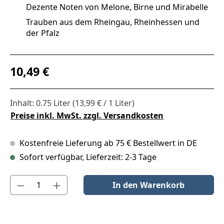
Dezente Noten von Melone, Birne und Mirabelle
Trauben aus dem Rheingau, Rheinhessen und
der Pfalz
Regulärer Preis:
10,49 €
Inhalt:
0.75 Liter
(13,99 € / 1 Liter)
Preise inkl. MwSt. zzgl. Versandkosten
Kostenfreie Lieferung ab 75 € Bestellwert in DE
Sofort verfügbar, Lieferzeit: 2-3 Tage
Produkt Anzahl: Gib den gewünschten Wert ein oder benutze die S
In den Warenkorb