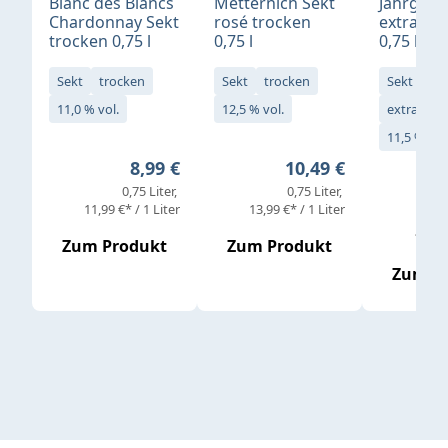
Blanc des Blancs
Metternich Sekt
Jahrgang
Chardonnay Sekt
rosé trocken
extra tr
trocken 0,75 l
0,75 l
0,75 l
Sekt
trocken
Sekt
trocken
Sekt
11,0 % vol.
12,5 % vol.
extra tro
11,5 % vol
Regulärer Preis:
Regulärer Preis:
8,99 €
10,49 €
0,75 Liter
0,75 Liter
11,99 €* / 1 Liter
13,99 €* / 1 Liter
10,65 
Zum Produkt
Zum Produkt
Zum P