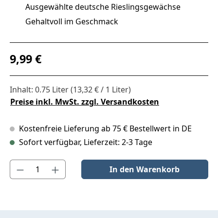
Ausgewählte deutsche Rieslingsgewächse
Gehaltvoll im Geschmack
Regulärer Preis:
9,99 €
Inhalt:
0.75 Liter
(13,32 € / 1 Liter)
Preise inkl. MwSt. zzgl. Versandkosten
Kostenfreie Lieferung ab 75 € Bestellwert in DE
Sofort verfügbar, Lieferzeit: 2-3 Tage
Produkt Anzahl: Gib den gewünschten Wert ein oder benutze die S
In den Warenkorb