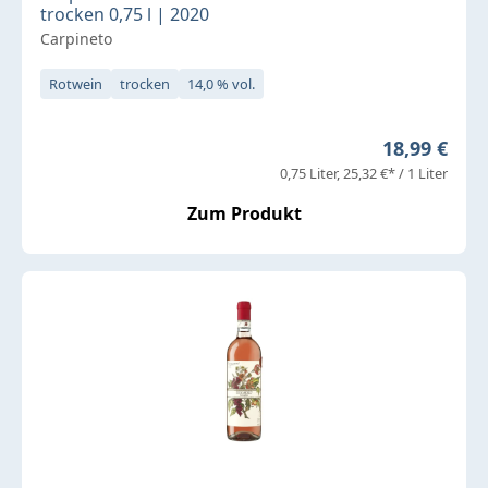
trocken 0,75 l | 2020
Carpineto
Rotwein
trocken
14,0 % vol.
Regulärer P
18,99 €
0,75 Liter
25,32 €* / 1 Liter
Zum Produkt