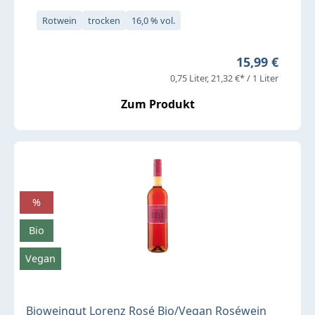
Rotwein
trocken
16,0 % vol.
Regulärer Pre
15,99 €
0,75 Liter
21,32 €* / 1 Liter
Zum Produkt
%
Bio
Vegan
Bioweingut Lorenz Rosé Bio/Vegan Roséwein