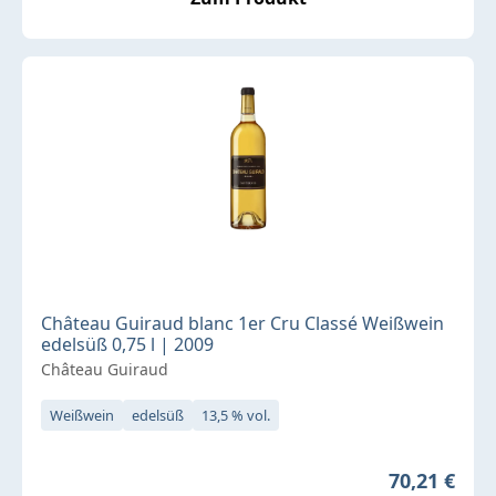
Château Guiraud blanc 1er Cru Classé Weißwein
edelsüß 0,75 l | 2009
Château Guiraud
Weißwein
edelsüß
13,5 % vol.
Regulärer P
70,21 €