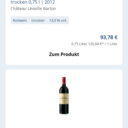
trocken 0,75 l | 2012
Château Léoville Barton
Rotwein
trocken
13,0 % vol.
Regulärer P
93,78 €
0,75 Liter
125,04 €* / 1 Liter
Zum Produkt