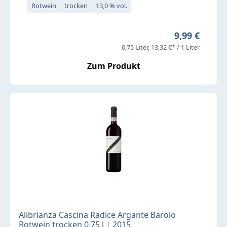
Rotwein
trocken
13,0 % vol.
Regulärer Pr
9,99 €
0,75 Liter
13,32 €* / 1 Liter
Zum Produkt
Alibrianza Cascina Radice Argante Barolo
Rotwein trocken 0,75 l | 2015