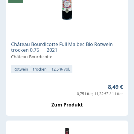
Château Bourdicotte Full Malbec Bio Rotwein
trocken 0,75 l | 2021
Château Bourdicotte
Rotwein
trocken
12,5 % vol.
Regulärer 
8,49 €
0,75 Liter
11,32 €* / 1 Liter
Zum Produkt