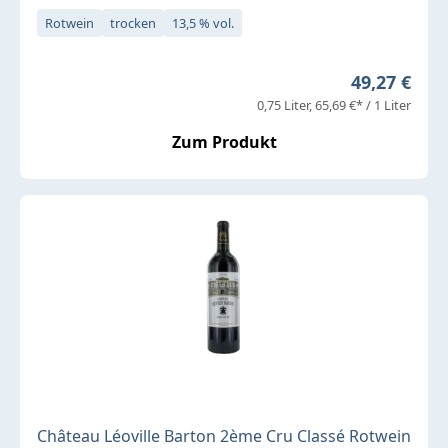
Rotwein
trocken
13,5 % vol.
Regulärer P
49,27 €
0,75 Liter
65,69 €* / 1 Liter
Zum Produkt
Château Léoville Barton 2ème Cru Classé Rotwein