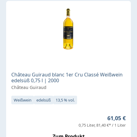
Château Guiraud blanc 1er Cru Classé Weißwein
edelsüß 0,75 l | 2000
Château Guiraud
Weißwein
edelsüß
13,5 % vol.
Regulärer P
61,05 €
0,75 Liter
81,40 €* / 1 Liter
Zum Produkt