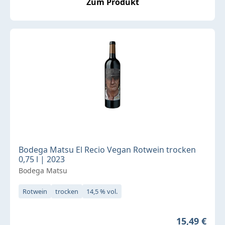
Zum Produkt
Bodega Matsu El Recio Vegan Rotwein trocken
0,75 l | 2023
Bodega Matsu
Rotwein
trocken
14,5 % vol.
Regulärer P
15,49 €