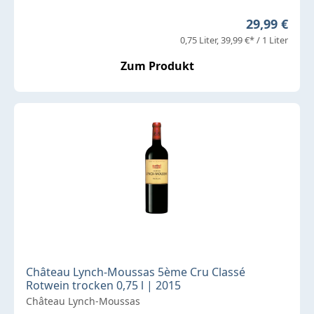
Regulärer P
29,99 €
0,75 Liter
39,99 €* / 1 Liter
Zum Produkt
Château Lynch-Moussas 5ème Cru Classé
Rotwein trocken 0,75 l | 2015
Château Lynch-Moussas