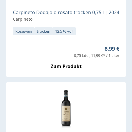
Carpineto Dogajolo rosato trocken 0,75 l | 2024
Carpineto
Roséwein
trocken
12,5 % vol.
Regulärer P
8,99 €
0,75 Liter
11,99 €* / 1 Liter
Zum Produkt