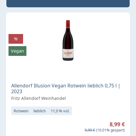
%
Vegan
Allendorf Illusion Vegan Rotwein lieblich 0,75 l |
2023
Fritz Allendorf Weinhandel
Rotwein
lieblich
11,0 % vol.
Verkaufspreis:
8,99 €
Regulärer Preis:
9,99 €
(10.01% gespart)