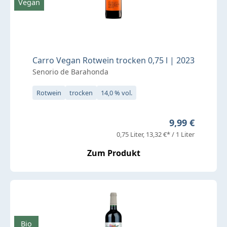
Vegan
Carro Vegan Rotwein trocken 0,75 l | 2023
Senorio de Barahonda
Rotwein
trocken
14,0 % vol.
Regulärer Pre
9,99 €
0,75 Liter
13,32 €* / 1 Liter
Zum Produkt
Bio