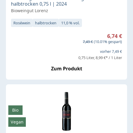
halbtrocken 0,75 l | 2024
Bioweingut Lorenz
Roséwein
halbtrocken
11,0 % vol.
Verkaufspreis:
6,74 €
Regulärer Preis:
7,49 €
(10.01% gespart)
vorher 7,49 €
0,75 Liter
8,99 €* / 1 Liter
Zum Produkt
Bio
Vegan