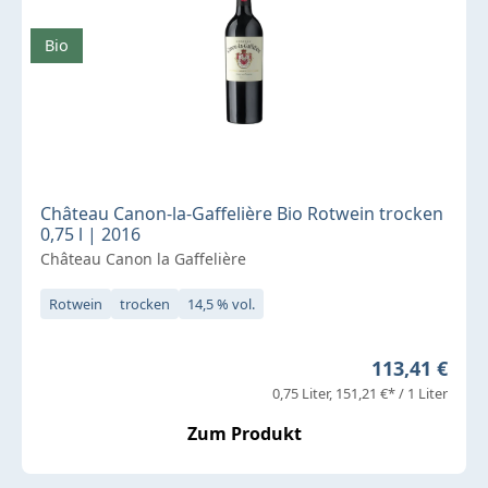
Bio
Château Canon-la-Gaffelière Bio Rotwein trocken
0,75 l | 2016
Château Canon la Gaffelière
Rotwein
trocken
14,5 % vol.
Regulärer Pr
113,41 €
0,75 Liter
151,21 €* / 1 Liter
Zum Produkt