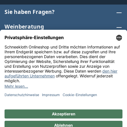
Sie haben Fragen?
Weinberatung
Informationen
Weinkategorien
Internationaler Wein
* Alle Preise inkl. gesetzl. Mehrwertsteuer zzgl.
Versandkosten
und ggf. Nachnahmegebühren, wenn nicht
anders angegeben. Bioprodukte im Bio-Kontrollverfahren
bei der ABCERT AG DE-ÖKO-006 |
Cookie-Einstellungen
** Kostenfreie Lieferung ab 75 € Bestellwert in DE. Werktags
versandfertig in 24h.