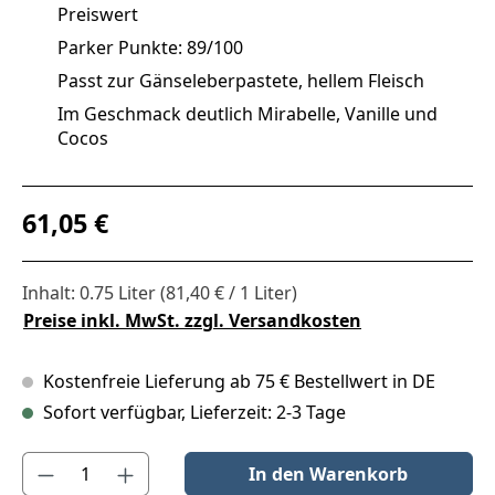
Preiswert
Parker Punkte: 89/100
Passt zur Gänseleberpastete, hellem Fleisch
Im Geschmack deutlich Mirabelle, Vanille und
Cocos
Regulärer Preis:
61,05 €
Inhalt:
0.75 Liter
(81,40 € / 1 Liter)
Preise inkl. MwSt. zzgl. Versandkosten
Kostenfreie Lieferung ab 75 € Bestellwert in DE
Sofort verfügbar, Lieferzeit: 2-3 Tage
Produkt Anzahl: Gib den gewünschten Wert ein oder benutze die S
In den Warenkorb