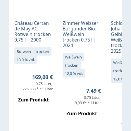
Château Certan
Zimmer Weisser
Schloß
de May AC
Burgunder Bio
Johannis
Rotwein trocken
Weißwein
Gelblack
0,75 l | 2000
trocken 0,75 l |
Weißwei
2024
trocken 0
2025
Rotwein
trocken
Weißwein
13,0 % vol.
Weißwein
trocken
trocken
12,0 % vol.
Regulärer Preis:
169,00 €
12,0 % vol
0,75 Liter
Verkaufs
225,33 €* / 1 Liter
Regulärer Preis:
7,49 €
0,75 Liter
Regul
16,4
Zum Produkt
9,99 €* / 1 Liter
Zum Produkt
vor
19,79 