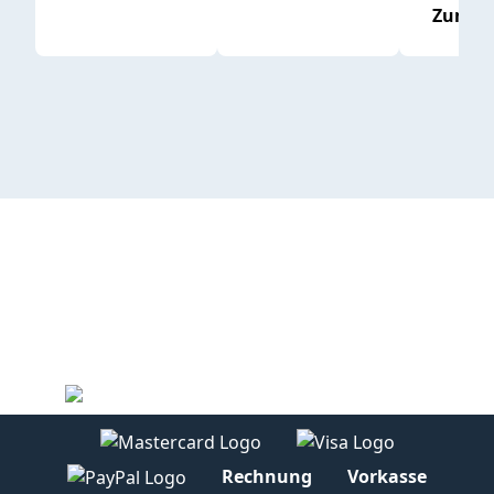
Zum P
Rechnung
Vorkasse