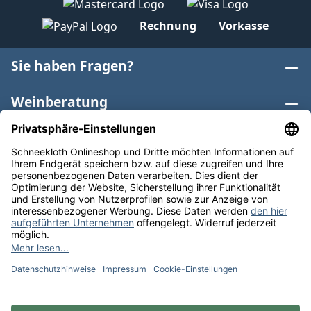
Rechnung
Vorkasse
Sie haben Fragen?
Weinberatung
Informationen
Weinkategorien
Internationaler Wein
* Alle Preise inkl. gesetzl. Mehrwertsteuer zzgl.
Versandkosten
und ggf. Nachnahmegebühren, wenn nicht
anders angegeben. Bioprodukte im Bio-Kontrollverfahren
bei der ABCERT AG DE-ÖKO-006 |
Cookie-Einstellungen