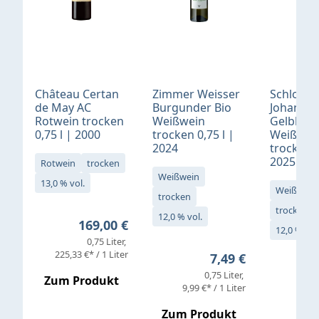
Château Certan
Zimmer Weisser
Schloß
de May AC
Burgunder Bio
Johannis
Rotwein trocken
Weißwein
Gelblack
0,75 l | 2000
trocken 0,75 l |
Weißwei
2024
trocken 0
2025
Rotwein
trocken
Weißwein
13,0 % vol.
Weißwein
trocken
trocken
12,0 % vol.
Regulärer Preis:
169,00 €
12,0 % vol
0,75 Liter
Verkaufs
225,33 €* / 1 Liter
Regulärer Preis:
7,49 €
0,75 Liter
Regul
16,4
Zum Produkt
9,99 €* / 1 Liter
Zum Produkt
vor