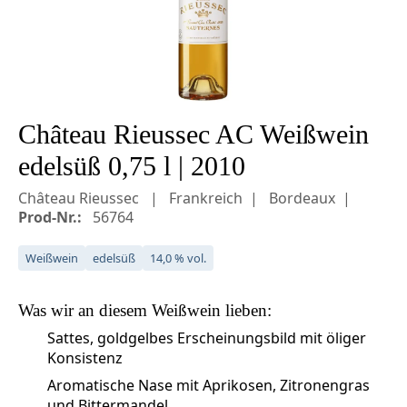
Château Rieussec AC Weißwein
edelsüß 0,75 l | 2010
Château Rieussec
Frankreich
Bordeaux
Prod-Nr.:
56764
Weißwein
edelsüß
14,0 % vol.
Was wir an diesem
Weißwein
lieben:
Sattes, goldgelbes Erscheinungsbild mit öliger
Konsistenz
Aromatische Nase mit Aprikosen, Zitronengras
und Bittermandel