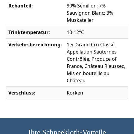
Rebanteil:
90% Sémillon; 7%
Sauvignon Blanc; 3%
Muskateller
Trinktemperatur:
10-12°C
Verkehrsbezeichnung:
1er Grand Cru Classé,
Appellation Sauternes
Contrôlée, Produce of
France, Château Rieussec,
Mis en bouteille au
Château
Verschluss:
Korken
Ihre Schneekloth-Vorteile