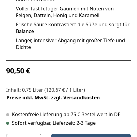
Voller, fast fettiger Gaumen mit Noten von
Feigen, Datteln, Honig und Karamell
Frische Säure kontrastiert die Süße und sorgt für
Balance
Langer, intensiver Abgang mit großer Tiefe und
Dichte
Regulärer Preis:
90,50 €
Inhalt:
0.75 Liter
(120,67 € / 1 Liter)
Preise inkl. MwSt. zzgl. Versandkosten
Kostenfreie Lieferung ab 75 € Bestellwert in DE
Sofort verfügbar, Lieferzeit: 2-3 Tage
Produkt Anzahl: Gib den gewünschten Wert ein oder benutze die S