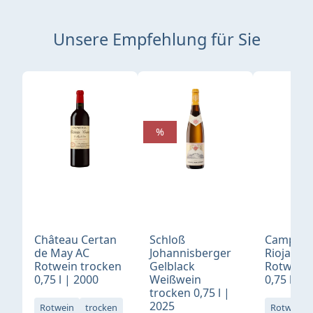
Unsere Empfehlung für Sie
Produktgalerie überspringen
%
Château Certan
Schloß
Campo V
de May AC
Johannisberger
Rioja Te
Rotwein trocken
Gelblack
Rotwein 
0,75 l | 2000
Weißwein
0,75 l | 
trocken 0,75 l |
2025
Rotwein
trocken
Rotwein