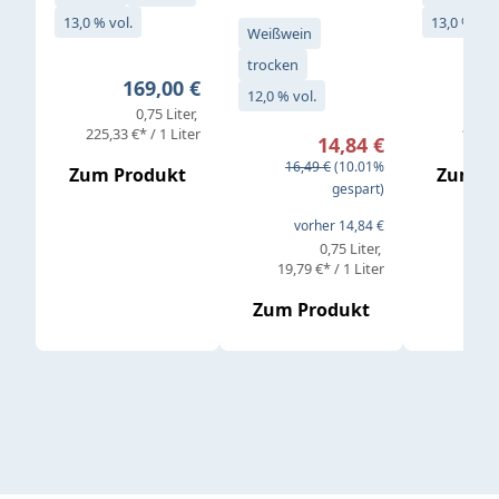
13,0 % vol.
13,0 % vol
Weißwein
trocken
Regulärer Preis:
169,00 €
12,0 % vol.
0,75 Liter
Verkaufspreis:
225,33 €* / 1 Liter
11,32 
14,84 €
Regulärer Preis:
16,49 €
(10.01%
Zum Produkt
Zum P
gespart)
vorher 14,84 €
0,75 Liter
19,79 €* / 1 Liter
Zum Produkt