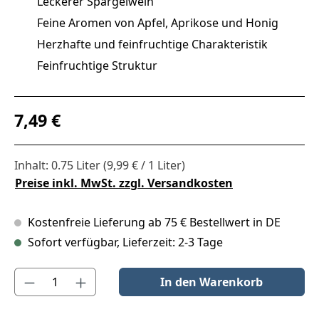
Leckerer Spargelwein
Feine Aromen von Apfel, Aprikose und Honig
Herzhafte und feinfruchtige Charakteristik
Feinfruchtige Struktur
Regulärer Preis:
7,49 €
Inhalt:
0.75 Liter
(9,99 € / 1 Liter)
Preise inkl. MwSt. zzgl. Versandkosten
Kostenfreie Lieferung ab 75 € Bestellwert in DE
Sofort verfügbar, Lieferzeit: 2-3 Tage
Produkt Anzahl: Gib den gewünschten Wert ein oder benutze die S
In den Warenkorb