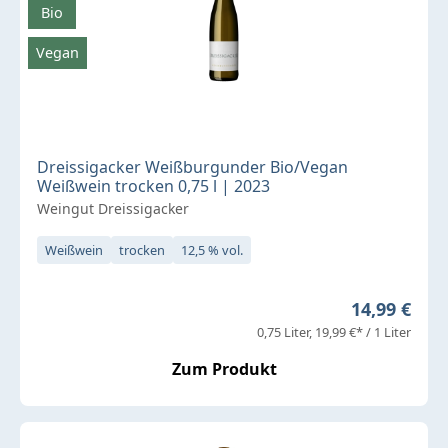
Bio
Vegan
Dreissigacker Weißburgunder Bio/Vegan
Weißwein trocken 0,75 l | 2023
Weingut Dreissigacker
Weißwein
trocken
12,5 % vol.
Regulärer P
14,99 €
0,75 Liter
19,99 €* / 1 Liter
Zum Produkt