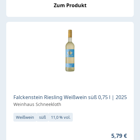
Zum Produkt
Falckenstein Riesling Weißwein süß 0,75 l | 2025
Weinhaus Schneekloth
Weißwein
süß
11,0 % vol.
Regulärer P
5,79 €