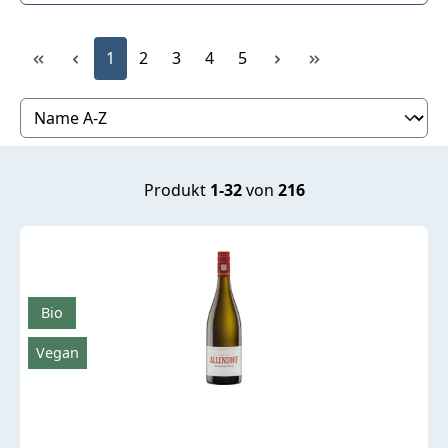
Produktübersicht
Seite
Seite
Seite
Seite
Seite
1
2
3
4
5
Produkt
1-32
von
216
Bio
Vegan