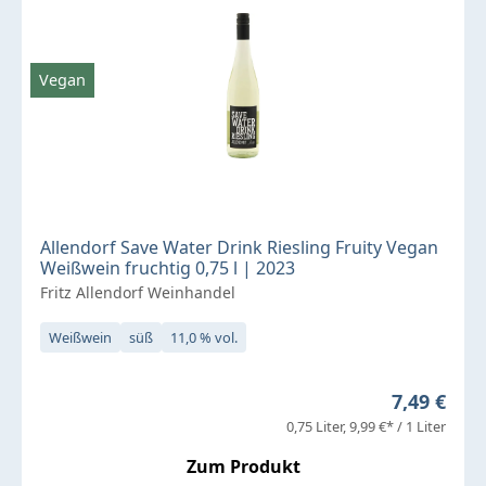
Vegan
Allendorf Save Water Drink Riesling Fruity Vegan
Weißwein fruchtig 0,75 l | 2023
Fritz Allendorf Weinhandel
Weißwein
süß
11,0 % vol.
Regulärer 
7,49 €
0,75 Liter
9,99 €* / 1 Liter
Zum Produkt