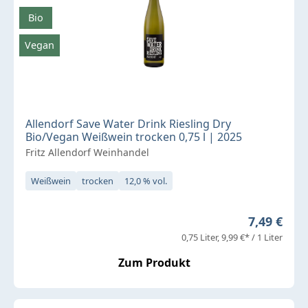
Bio
Vegan
Allendorf Save Water Drink Riesling Dry
Bio/Vegan Weißwein trocken 0,75 l | 2025
Fritz Allendorf Weinhandel
Weißwein
trocken
12,0 % vol.
Regulärer 
7,49 €
0,75 Liter
9,99 €* / 1 Liter
Zum Produkt