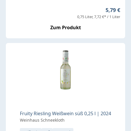
Regulärer 
5,79 €
0,75 Liter
7,72 €* / 1 Liter
Zum Produkt
Fruity Riesling Weißwein süß 0,25 l | 2024
Weinhaus Schneekloth