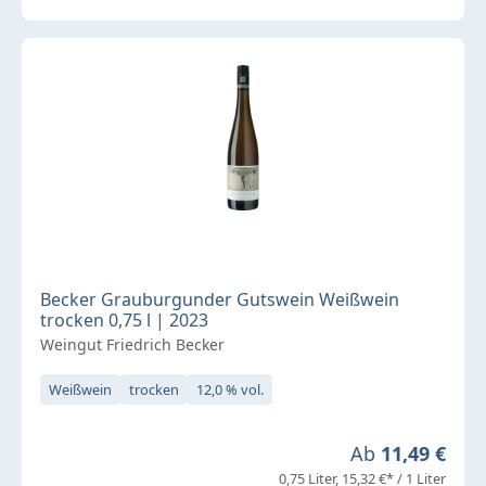
Becker Grauburgunder Gutswein Weißwein
trocken 0,75 l | 2023
Weingut Friedrich Becker
Weißwein
trocken
12,0 % vol.
Regulärer Preis
Ab
11,49 €
0,75 Liter
15,32 €* / 1 Liter