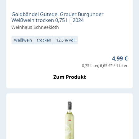
Goldbändel Gutedel Grauer Burgunder
Weißwein trocken 0,75 l | 2024
Weinhaus Schneekloth
Weißwein
trocken
12,5 % vol.
Regulärer 
4,99 €
0,75 Liter
6,65 €* / 1 Liter
Zum Produkt