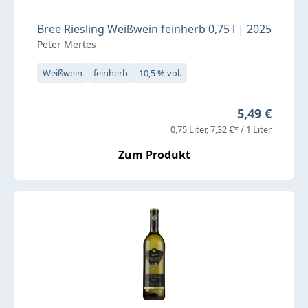
Bree Riesling Weißwein feinherb 0,75 l | 2025
Peter Mertes
Weißwein
feinherb
10,5 % vol.
Regulärer Pr
5,49 €
0,75 Liter
7,32 €* / 1 Liter
Zum Produkt