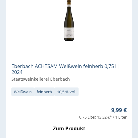
Eberbach ACHTSAM Weißwein feinherb 0,75 l |
2024
Staatsweinkellerei Eberbach
Weißwein
feinherb
10,5 % vol.
Regulärer 
9,99 €
0,75 Liter
13,32 €* / 1 Liter
Zum Produkt