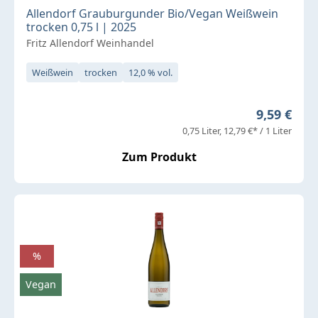
Allendorf Grauburgunder Bio/Vegan Weißwein
trocken 0,75 l | 2025
Fritz Allendorf Weinhandel
Weißwein
trocken
12,0 % vol.
Regulärer 
9,59 €
0,75 Liter
12,79 €* / 1 Liter
Zum Produkt
%
Vegan