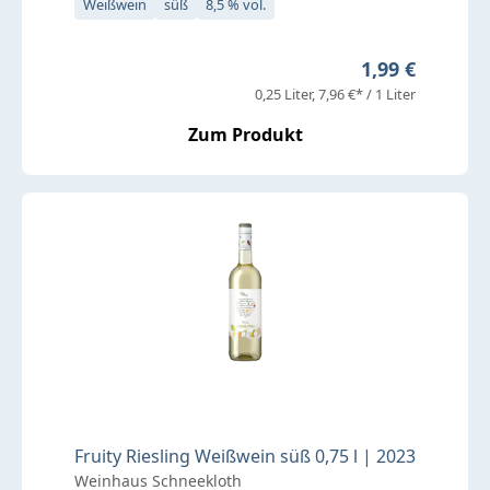
Weißwein
süß
8,5 % vol.
Regulärer Prei
1,99 €
0,25 Liter
7,96 €* / 1 Liter
Zum Produkt
Fruity Riesling Weißwein süß 0,75 l | 2023
Weinhaus Schneekloth