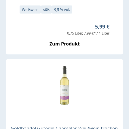
Weißwein
süß
9,5 % vol.
Regulärer Prei
5,99 €
0,75 Liter
7,99 €* / 1 Liter
Zum Produkt
Goldbändel Gutedel Chasselas Weißwein trocken