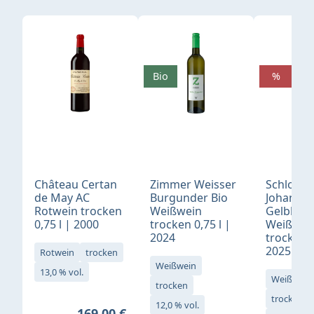
Produktgalerie überspringen
Bio
%
Château Certan
Zimmer Weisser
Schloß
de May AC
Burgunder Bio
Johannis
Rotwein trocken
Weißwein
Gelblack
0,75 l | 2000
trocken 0,75 l |
Weißwei
2024
trocken 0
2025
Rotwein
trocken
Weißwein
13,0 % vol.
Weißwein
trocken
trocken
12,0 % vol.
Regulärer Preis:
169,00 €