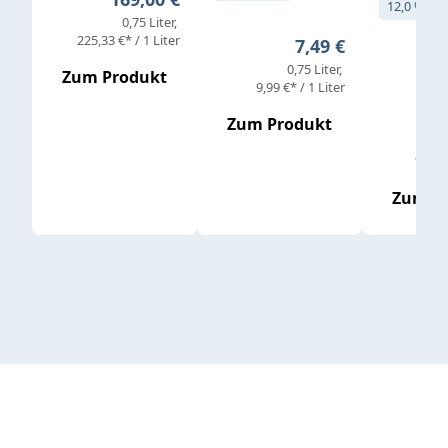
12,0 % vol
0,75 Liter
Verkaufs
225,33 €* / 1 Liter
Regulärer Preis:
7,49 €
0,75 Liter
Regul
16,4
Zum Produkt
9,99 €* / 1 Liter
Zum Produkt
vor
19,79 
Zum P