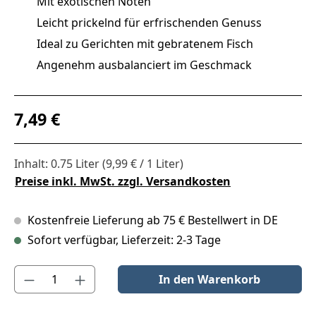
Mit exotischen Noten
Leicht prickelnd für erfrischenden Genuss
Ideal zu Gerichten mit gebratenem Fisch
Angenehm ausbalanciert im Geschmack
Regulärer Preis:
7,49 €
Inhalt:
0.75 Liter
(9,99 € / 1 Liter)
Preise inkl. MwSt. zzgl. Versandkosten
Kostenfreie Lieferung ab 75 € Bestellwert in DE
Sofort verfügbar, Lieferzeit: 2-3 Tage
Produkt Anzahl: Gib den gewünschten Wert ein oder benutze die S
In den Warenkorb