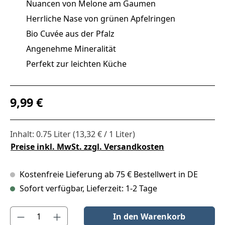
Nuancen von Melone am Gaumen
Herrliche Nase von grünen Apfelringen
Bio Cuvée aus der Pfalz
Angenehme Mineralität
Perfekt zur leichten Küche
Regulärer Preis:
9,99 €
Inhalt:
0.75 Liter
(13,32 € / 1 Liter)
Preise inkl. MwSt. zzgl. Versandkosten
Kostenfreie Lieferung ab 75 € Bestellwert in DE
Sofort verfügbar, Lieferzeit: 1-2 Tage
Produkt Anzahl: Gib den gewünschten Wert ein oder benutze die S
In den Warenkorb