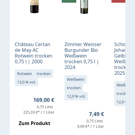
Château Certan
Zimmer Weisser
Schloß
de May AC
Burgunder Bio
Johannis
Rotwein trocken
Weißwein
Gelblack
0,75 l | 2000
trocken 0,75 l |
Weißwei
2024
trocken 0
2025
Rotwein
trocken
Weißwein
13,0 % vol.
Weißwein
trocken
trocken
12,0 % vol.
Regulärer Preis:
169,00 €
12,0 % vol
0,75 Liter
Verkaufs
225,33 €* / 1 Liter
Regulärer Preis:
7,49 €
0,75 Liter
Regul
16,4
Zum Produkt
9,99 €* / 1 Liter