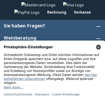
Rechnung
Vorkasse
Sie haben Fragen?
Weinberatung
Informationen
Weinkategorien
Internationaler Wein
* Alle Preise inkl. gesetzl. Mehrwertsteuer zzgl.
Versandkosten
und ggf. Nachnahmegebühren, wenn nicht
anders angegeben. Bioprodukte im Bio-Kontrollverfahren
bei der ABCERT AG DE-ÖKO-006 |
Cookie-Einstellungen