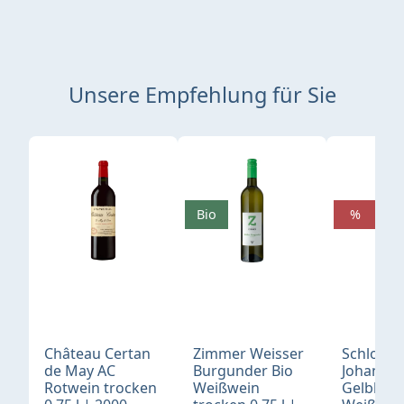
Unsere Empfehlung für Sie
Produktgalerie überspringen
Bio
%
Château Certan
Zimmer Weisser
Schloß
de May AC
Burgunder Bio
Johannis
Rotwein trocken
Weißwein
Gelblack