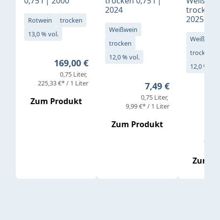
0,75 l | 2000
trocken 0,75 l |
Weißwei
2024
trocken 0
2025
Rotwein
trocken
Weißwein
13,0 % vol.
Weißwein
trocken
trocken
12,0 % vol.
Regulärer Preis:
169,00 €
12,0 % vol
0,75 Liter
Verkaufs
225,33 €* / 1 Liter
Regulärer Preis:
7,49 €
0,75 Liter
Regul
16,4
Zum Produkt
9,99 €* / 1 Liter
Zum Produkt
vor
19,79 
Zum P