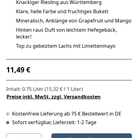
Knackiger Riesling aus Württemberg
Klare, helle Farbe und fruchtiges Bukett
Mineralisch, Anklänge von Grapefruit und Mango
Hinten raus Duft von leichtem Hefegebäck,
lecker!
Top zu gebeiztem Lachs mit Limettenmayo
Regulärer Preis:
11,49 €
Inhalt:
0.75 Liter
(15,32 € / 1 Liter)
Preise inkl. MwSt. zzgl. Versandkosten
Kostenfreie Lieferung ab 75 € Bestellwert in DE
Sofort verfügbar, Lieferzeit: 1-2 Tage
Produkt Anzahl: Gib den gewünschten Wert ein oder benutze die S