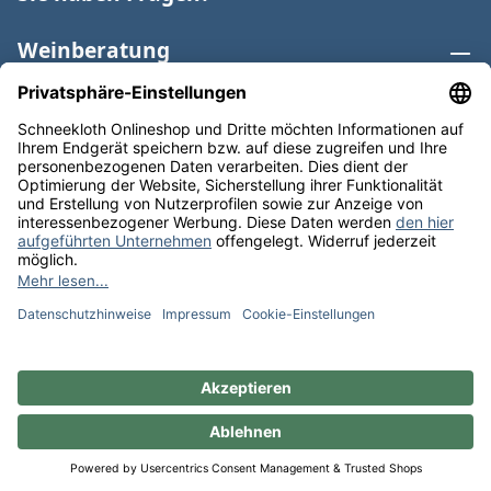
Weinberatung
Informationen
Weinkategorien
Internationaler Wein
* Alle Preise inkl. gesetzl. Mehrwertsteuer zzgl.
Versandkosten
und ggf. Nachnahmegebühren, wenn nicht
anders angegeben. Bioprodukte im Bio-Kontrollverfahren
bei der ABCERT AG DE-ÖKO-006 |
Cookie-Einstellungen
** Kostenfreie Lieferung ab 75 € Bestellwert in DE. Werktags
versandfertig in 24h.