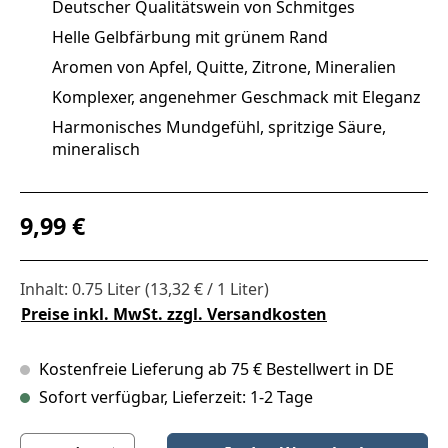
Deutscher Qualitätswein von Schmitges
Helle Gelbfärbung mit grünem Rand
Aromen von Apfel, Quitte, Zitrone, Mineralien
Komplexer, angenehmer Geschmack mit Eleganz
Harmonisches Mundgefühl, spritzige Säure,
mineralisch
Regulärer Preis:
9,99 €
Inhalt:
0.75 Liter
(13,32 € / 1 Liter)
Preise inkl. MwSt. zzgl. Versandkosten
Kostenfreie Lieferung ab 75 € Bestellwert in DE
Sofort verfügbar, Lieferzeit: 1-2 Tage
Produkt Anzahl: Gib den gewünschten Wert ein oder benutze die S