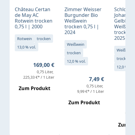
Château Certan
Zimmer Weisser
Schloß
de May AC
Burgunder Bio
Johannis
Rotwein trocken
Weißwein
Gelblack
0,75 l | 2000
trocken 0,75 l |
Weißwei
2024
trocken 0
2025
Rotwein
trocken
Weißwein
13,0 % vol.
Weißwein
trocken
trocken
12,0 % vol.
Regulärer Preis:
169,00 €
12,0 % vol
0,75 Liter
Verkaufs
225,33 €* / 1 Liter
Regulärer Preis:
7,49 €
0,75 Liter
Regul
16,4
Zum Produkt
9,99 €* / 1 Liter
Zum Produkt
vor
19,79 
Zum P