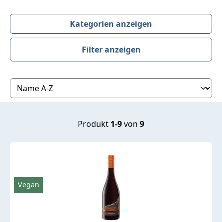
Kategorien anzeigen
Filter anzeigen
Produktübersicht
Produkt
1-9
von
9
Vegan