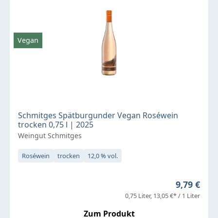
Vegan
Schmitges Spätburgunder Vegan Roséwein
trocken 0,75 l | 2025
Weingut Schmitges
Roséwein
trocken
12,0 % vol.
Regulärer 
9,79 €
0,75 Liter
13,05 €* / 1 Liter
Zum Produkt