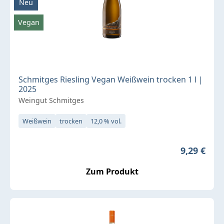
Neu
Vegan
Schmitges Riesling Vegan Weißwein trocken 1 l |
2025
Weingut Schmitges
Weißwein
trocken
12,0 % vol.
Regulärer 
9,29 €
Zum Produkt