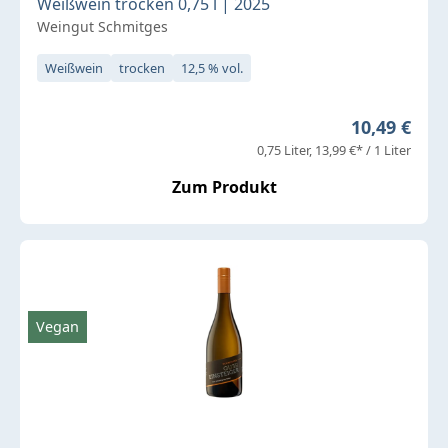
Weißwein trocken 0,75 l | 2025
Weingut Schmitges
Weißwein
trocken
12,5 % vol.
Regulärer P
10,49 €
0,75 Liter
13,99 €* / 1 Liter
Zum Produkt
Vegan