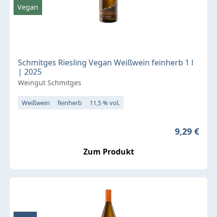
Vegan
Schmitges Riesling Vegan Weißwein feinherb 1 l
| 2025
Weingut Schmitges
Weißwein
feinherb
11,5 % vol.
Regulärer 
9,29 €
Zum Produkt