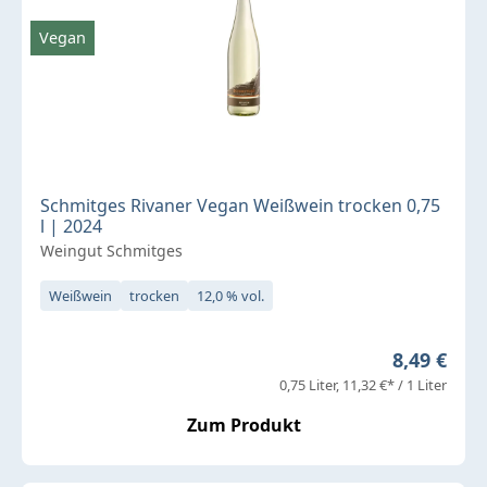
Vegan
Schmitges Rivaner Vegan Weißwein trocken 0,75
l | 2024
Weingut Schmitges
Weißwein
trocken
12,0 % vol.
Regulärer 
8,49 €
0,75 Liter
11,32 €* / 1 Liter
Zum Produkt