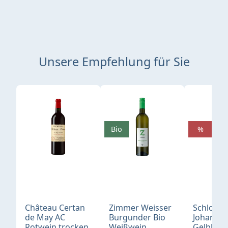
Unsere Empfehlung für Sie
Produktgalerie überspringen
Bio
%
Château Certan
Zimmer Weisser
Schloß
de May AC
Burgunder Bio
Johannis
Rotwein trocken
Weißwein
Gelblack