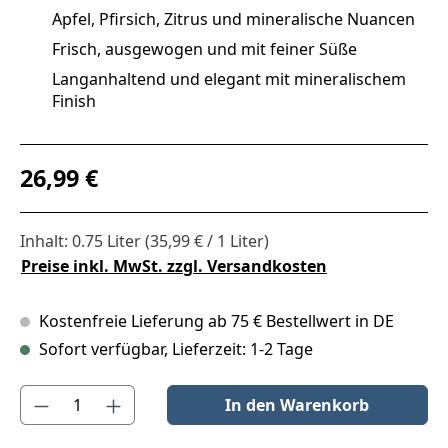
Apfel, Pfirsich, Zitrus und mineralische Nuancen
Frisch, ausgewogen und mit feiner Süße
Langanhaltend und elegant mit mineralischem
Finish
Regulärer Preis:
26,99 €
Inhalt:
0.75 Liter
(35,99 € / 1 Liter)
Preise inkl. MwSt. zzgl. Versandkosten
Kostenfreie Lieferung ab 75 € Bestellwert in DE
Sofort verfügbar, Lieferzeit: 1-2 Tage
Produkt Anzahl: Gib den gewünschten Wert ein oder benutze die S
In den Warenkorb