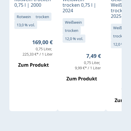
0,75 l | 2000
trocken 0,75 l |
Weißwei
2024
trocken 0
2025
Rotwein
trocken
Weißwein
13,0 % vol.
Weißwein
trocken
trocken
12,0 % vol.
Regulärer Preis:
169,00 €
12,0 % vol
0,75 Liter
Verkaufs
225,33 €* / 1 Liter
Regulärer Preis:
7,49 €
0,75 Liter
Regul
16,4
Zum Produkt
9,99 €* / 1 Liter
Zum Produkt
vor
19,79 
Zum P