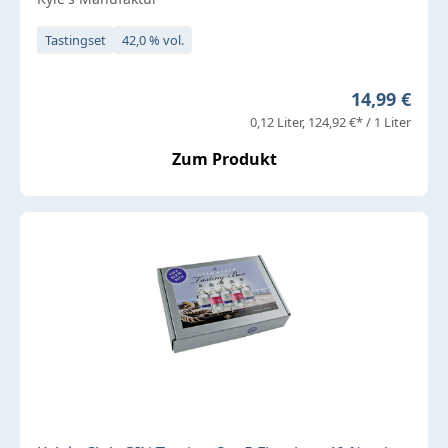
Tastingset
42,0 % vol.
Regulärer P
14,99 €
0,12 Liter
124,92 €* / 1 Liter
Zum Produkt