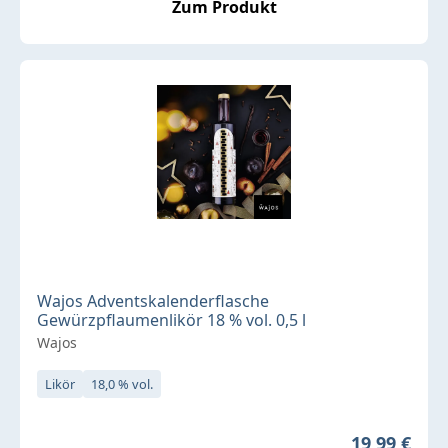
Zum Produkt
Wajos Adventskalenderflasche
Gewürzpflaumenlikör 18 % vol. 0,5 l
Wajos
Likör
18,0 % vol.
Regulärer P
19,99 €