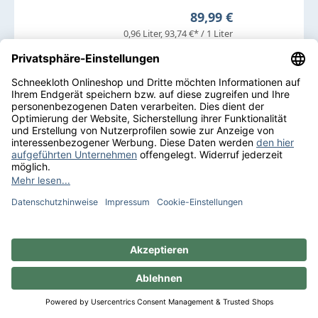
Regulärer Preis:
89,99 €
0,96 Liter
93,74 €* / 1 Liter
Zum Produkt
Wajos Spirituosen Adventskalender
Wajos
Adventskalender
40,0 % vol.