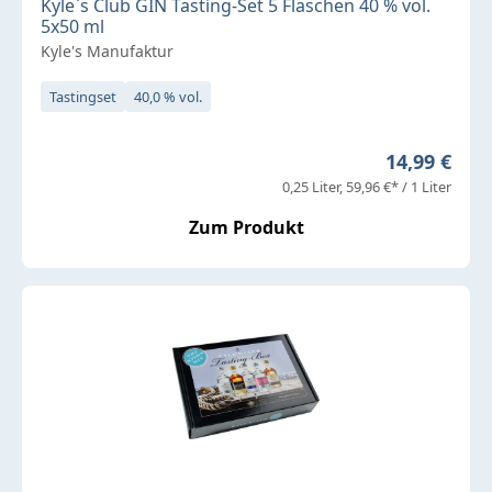
Kyle`s Club GIN Tasting-Set 5 Flaschen 40 % vol.
5x50 ml
Kyle's Manufaktur
Tastingset
40,0 % vol.
Regulärer P
14,99 €
0,25 Liter
59,96 €* / 1 Liter
Zum Produkt