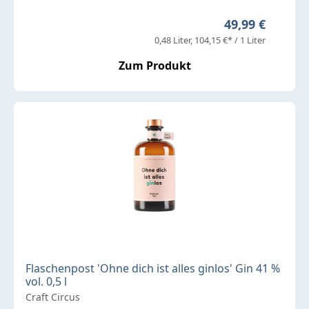
Regulärer Prei
49,99 €
0,48 Liter
104,15 €* / 1 Liter
Zum Produkt
Flaschenpost 'Ohne dich ist alles ginlos' Gin 41 %
vol. 0,5 l
Craft Circus