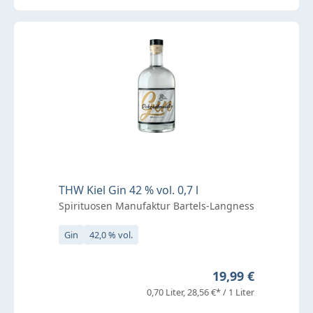
THW Kiel Gin 42 % vol. 0,7 l
Spirituosen Manufaktur Bartels-Langness
Gin
42,0 % vol.
Regulärer Preis:
19,99 €
0,70 Liter
28,56 €* / 1 Liter