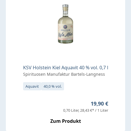
KSV Holstein Kiel Aquavit 40 % vol. 0,7 l
Spirituosen Manufaktur Bartels-Langness
Aquavit
40,0 % vol.
Regulärer Preis:
19,90 €
0,70 Liter
28,43 €* / 1 Liter
Zum Produkt