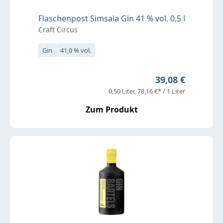
Flaschenpost Simsala Gin 41 % vol. 0,5 l
Craft Circus
Gin
41,0 % vol.
Regulärer Preis:
39,08 €
0,50 Liter
78,16 €* / 1 Liter
Zum Produkt