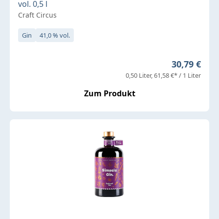
vol. 0,5 l
Craft Circus
Gin
41,0 % vol.
Regulärer P
30,79 €
0,50 Liter
61,58 €* / 1 Liter
Zum Produkt