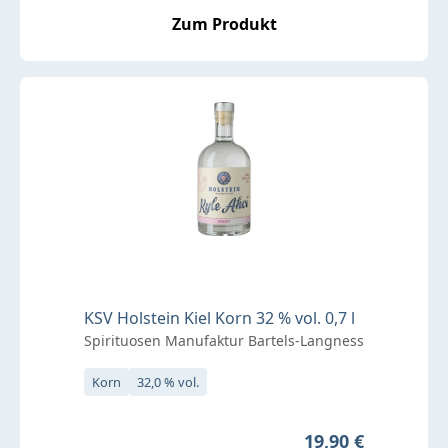
Zum Produkt
KSV Holstein Kiel Korn 32 % vol. 0,7 l
Spirituosen Manufaktur Bartels-Langness
Korn
32,0 % vol.
Regulärer Preis:
19,90 €