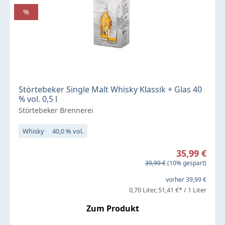
%
Störtebeker Single Malt Whisky Klassik + Glas 40
% vol. 0,5 l
Störtebeker Brennerei
Whisky
40,0 % vol.
Verkaufspreis:
35,99 €
Regulärer Preis:
39,99 €
(10% gespart)
vorher 39,99 €
0,70 Liter
51,41 €* / 1 Liter
Zum Produkt