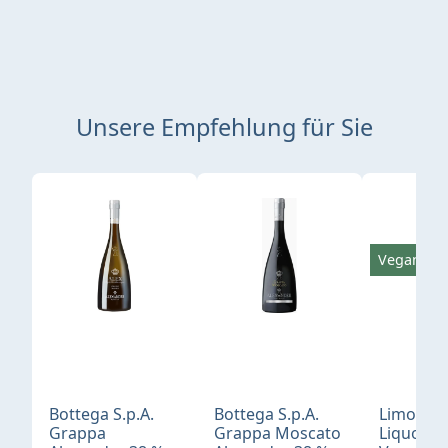
Unsere Empfehlung für Sie
Produktgalerie überspringen
Vegan
Bottega S.p.A.
Bottega S.p.A.
Limonci
Grappa
Grappa Moscato
Liquore 