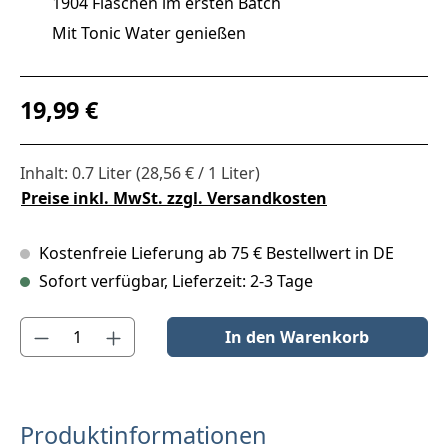
1904 Flaschen im ersten Batch
Mit Tonic Water genießen
Regulärer Preis:
19,99 €
Inhalt:
0.7 Liter
(28,56 € / 1 Liter)
Preise inkl. MwSt. zzgl. Versandkosten
Kostenfreie Lieferung ab 75 € Bestellwert in DE
Sofort verfügbar, Lieferzeit: 2-3 Tage
Produkt Anzahl: Gib den gewünschten Wert ein oder benutze die S
In den Warenkorb
Produktinformationen