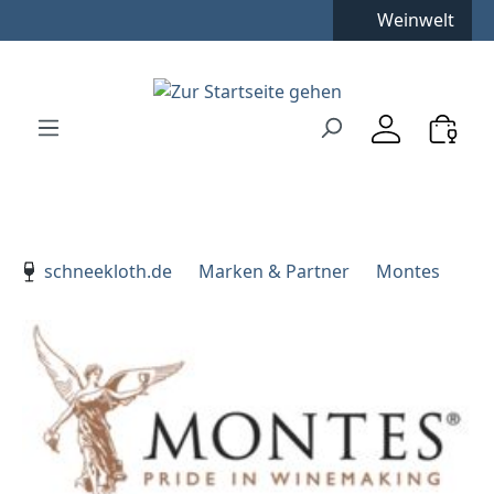
Kostenfreie Lieferung
**
Weinwelt
Zum Hauptinhalt springen
Zur Suche springen
Zur Hauptnavigation springen
Verwenden Sie die Pfeiltasten zur Navigation, Enter zu
schneekloth.de
Marken & Partner
Montes