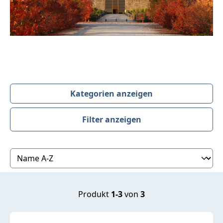
Kategorien anzeigen
Filter anzeigen
Produktübersicht
Produkt
1-3
von
3