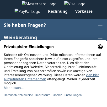
Rechnung
Vorkasse
Sie haben Fragen?
Weinberatung
Informationen
Weinkategorien
Internationaler Wein
* Alle Preise inkl. gesetzl. Mehrwertsteuer zzgl.
Versandkosten
und ggf. Nachnahmegebühren, wenn nicht
anders angegeben. Bioprodukte im Bio-Kontrollverfahren
bei der ABCERT AG DE-ÖKO-006 |
Cookie-Einstellungen