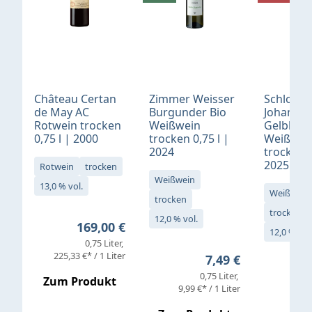
Château Certan
Zimmer Weisser
Schloß
de May AC
Burgunder Bio
Johannis
Rotwein trocken
Weißwein
Gelblack
0,75 l | 2000
trocken 0,75 l |
Weißwei
2024
trocken 0
2025
Rotwein
trocken
Weißwein
13,0 % vol.
Weißwein
trocken
trocken
12,0 % vol.
Regulärer Preis:
169,00 €
12,0 % vol
0,75 Liter
Verkaufs
225,33 €* / 1 Liter
Regulärer Preis:
7,49 €
0,75 Liter
Regul
16,4
Zum Produkt
9,99 €* / 1 Liter