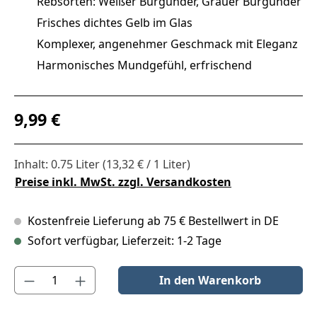
Rebsorten: Weißer Burgunder, Grauer Burgunder
Frisches dichtes Gelb im Glas
Komplexer, angenehmer Geschmack mit Eleganz
Harmonisches Mundgefühl, erfrischend
Regulärer Preis:
9,99 €
Inhalt:
0.75 Liter
(13,32 € / 1 Liter)
Preise inkl. MwSt. zzgl. Versandkosten
Kostenfreie Lieferung ab 75 € Bestellwert in DE
Sofort verfügbar, Lieferzeit: 1-2 Tage
Produkt Anzahl: Gib den gewünschten Wert ein oder benutze die S
In den Warenkorb