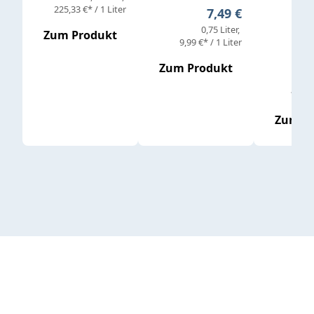
Verkaufs
225,33 €* / 1 Liter
Regulärer Preis:
7,49 €
0,75 Liter
Regul
16,4
Zum Produkt
9,99 €* / 1 Liter
Zum Produkt
vor
19,79 
Zum P