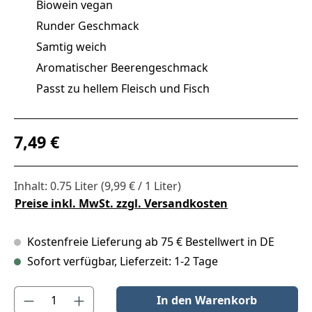
Biowein vegan
Runder Geschmack
Samtig weich
Aromatischer Beerengeschmack
Passt zu hellem Fleisch und Fisch
Regulärer Preis:
7,49 €
Inhalt:
0.75 Liter
(9,99 € / 1 Liter)
Preise inkl. MwSt. zzgl. Versandkosten
Kostenfreie Lieferung ab 75 € Bestellwert in DE
Sofort verfügbar, Lieferzeit: 1-2 Tage
Produkt Anzahl: Gib den gewünschten Wert ein oder benutze die S
In den Warenkorb