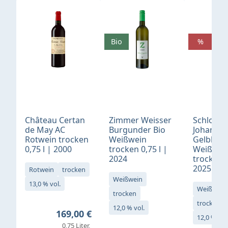
Produktgalerie überspringen
Bio
%
Château Certan
Zimmer Weisser
Schloß
de May AC
Burgunder Bio
Johannis
Rotwein trocken
Weißwein
Gelblack
0,75 l | 2000
trocken 0,75 l |
Weißwei
2024
trocken 0
2025
Rotwein
trocken
Weißwein
13,0 % vol.
Weißwein
trocken
trocken
12,0 % vol.
Regulärer Preis:
169,00 €
12,0 % vol
0,75 Liter