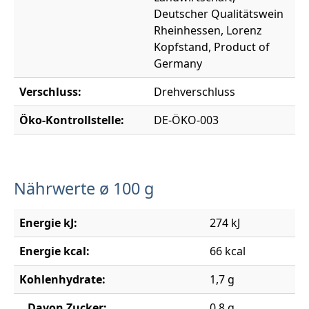
Deutscher Qualitätswein
Rheinhessen, Lorenz
Kopfstand, Product of
Germany
Verschluss:
Drehverschluss
Öko-Kontrollstelle:
DE-ÖKO-003
Nährwerte ø 100 g
Energie kJ:
274 kJ
Energie kcal:
66 kcal
Kohlenhydrate:
1,7 g
Davon Zucker:
0,8 g