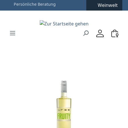
Weinwelt
Zum Hauptinhalt springen
Zur Suche springen
Zur Hauptnavigation springen
Verwenden Sie die Pfeiltasten zur Navigation, Enter zu
Bildergalerie überspringen