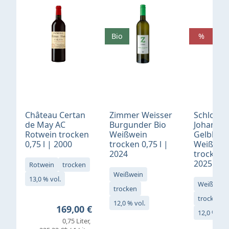
Bio
%
Château Certan
Zimmer Weisser
Schloß
de May AC
Burgunder Bio
Johannis
Rotwein trocken
Weißwein
Gelblack
0,75 l | 2000
trocken 0,75 l |
Weißwei
2024
trocken 0
2025
Rotwein
trocken
Weißwein
13,0 % vol.
Weißwein
trocken
trocken
12,0 % vol.
Regulärer Preis:
169,00 €
12,0 % vol
0,75 Liter