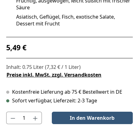
Fruchtig, ausgewogen, leicht süßlich mit frischer
Säure
Asiatisch, Geflügel, Fisch, exotische Salate,
Dessert mit Frucht
Regulärer Preis:
5,49 €
Inhalt:
0.75 Liter
(7,32 € / 1 Liter)
Preise inkl. MwSt. zzgl. Versandkosten
Kostenfreie Lieferung ab 75 € Bestellwert in DE
Sofort verfügbar, Lieferzeit: 2-3 Tage
Produkt Anzahl: Gib den gewünschten Wert ein oder benutze die S
In den Warenkorb