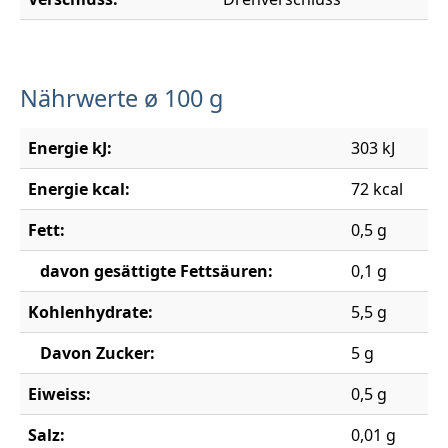
Nährwerte ø 100 g
Energie kJ:
303 kJ
Energie kcal:
72 kcal
Fett:
0,5 g
davon gesättigte Fettsäuren:
0,1 g
Kohlenhydrate:
5,5 g
Davon Zucker:
5 g
Eiweiss:
0,5 g
Salz:
0,01 g