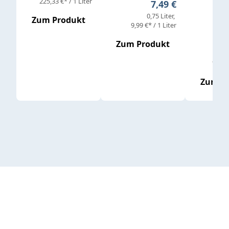
Verkaufs
225,33 €* / 1 Liter
Regulärer Preis:
7,49 €
0,75 Liter
Regul
16,4
Zum Produkt
9,99 €* / 1 Liter
Zum Produkt
vor
19,79 
Zum P