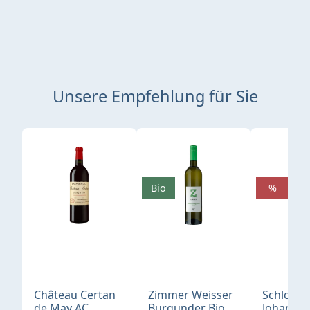
Unsere Empfehlung für Sie
Produktgalerie überspringen
Bio
%
Château Certan
Zimmer Weisser
Schloß
de May AC
Burgunder Bio
Johannis