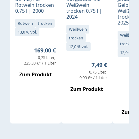
Rotwein trocken
Weißwein
Gelblack
0,75 l | 2000
trocken 0,75 l |
Weißwei
2024
trocken 0
2025
Rotwein
trocken
Weißwein
13,0 % vol.
Weißwein
trocken
trocken
12,0 % vol.
Regulärer Preis:
169,00 €
12,0 % vol
0,75 Liter
Verkaufs
225,33 €* / 1 Liter
Regulärer Preis:
7,49 €
0,75 Liter
Regul
16,4
Zum Produkt
9,99 €* / 1 Liter
Zum Produkt
vor
19,79 
Zum P