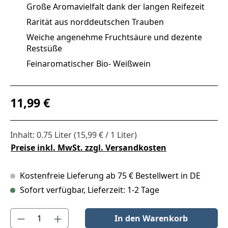
Große Aromavielfalt dank der langen Reifezeit
Rarität aus norddeutschen Trauben
Weiche angenehme Fruchtsäure und dezente
Restsüße
Feinaromatischer Bio- Weißwein
Regulärer Preis:
11,99 €
Inhalt:
0.75 Liter
(15,99 € / 1 Liter)
Preise inkl. MwSt. zzgl. Versandkosten
Kostenfreie Lieferung ab 75 € Bestellwert in DE
Sofort verfügbar, Lieferzeit: 1-2 Tage
Produkt Anzahl: Gib den gewünschten Wert ein oder benutze die S
In den Warenkorb