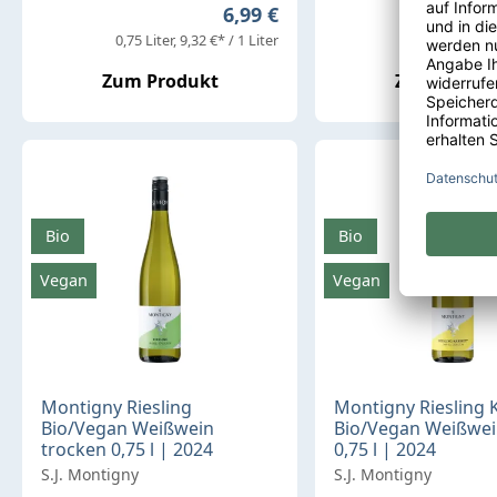
Regulärer Preis:
6,99 €
0,75 Liter
9,32 €* / 1 Liter
0,25 Liter
7,96
Zum Produkt
Zum Produ
Bio
Bio
Vegan
Vegan
Montigny Riesling
Montigny Riesling 
Bio/Vegan Weißwein
Bio/Vegan Weißwein
trocken 0,75 l | 2024
0,75 l | 2024
S.J. Montigny
S.J. Montigny