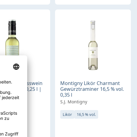
y James Weisswein
Montigny Likör Charmant
n feinherb 0,25 l |
Gewürztraminer 16,5 % vol.
0,35 l
igny
S.J. Montigny
feinherb
Likör
16,5 % vol.
.