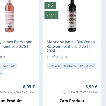
Bio
Vegan
y James Bio/Vegan
Montigny James Bio/Vegan
 feinherb 0,75 l |
Rotwein feinherb 0,75 l |
2024
igny
S.J. Montigny
feinherb
Rotwein
feinherb
12,5 % vol.
.
Regulärer Preis:
Regulärer 
6,99 €
6,99 €
0,75 Liter
9,32 €* / 1 Liter
0,75 Liter
9,32 €* / 1 Liter
um Produkt
Zum Produkt