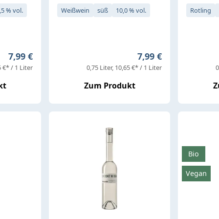
,5 % vol.
Weißwein
süß
10,0 % vol.
Rotling
Regulärer Preis:
Regulärer Preis:
7,99 €
7,99 €
 €* / 1 Liter
0,75 Liter
10,65 €* / 1 Liter
0
kt
Zum Produkt
Z
Bio
Vegan