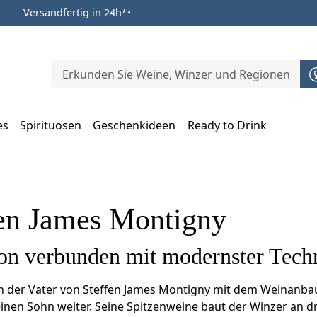
Versandfertig in 24h
**
es
Spirituosen
Geschenkideen
Ready to Drink
m Öffnen, Escape zum Schließen
fen James Montigny
ion verbunden mit modernster Tech
 der Vater von Steffen James Montigny mit dem Weinanbau
einen Sohn weiter. Seine Spitzenweine baut der Winzer an 