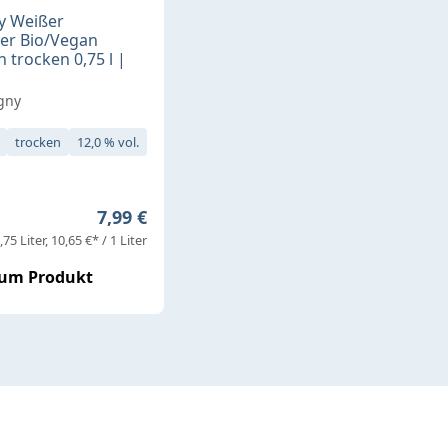
y Weißer
er Bio/Vegan
 trocken 0,75 l |
igny
trocken
12,0 % vol.
Regulärer Preis:
7,99 €
,75 Liter
10,65 €* / 1 Liter
um Produkt