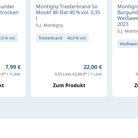
gunder
Montigny Tresterbrand So
Montign
 trocken
Mookt Wi Dat 40 % vol. 0,35
Burgund
l
Weißwein
2023
S.J. Montigny
S.J. Mont
,0 % vol.
Tresterbrand
40,0 % vol.
Weißwein
Regulärer Preis:
Regulärer Preis:
7,99 €
22,00 €
 €* / 1 Liter
0,35 Liter
62,86 €* / 1 Liter
0
kt
Zum Produkt
Z