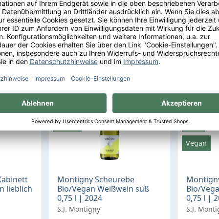
Regulärer Preis:
Regulärer Preis:
1,99 €
1,99 €
 €* / 1 Liter
0,25 Liter
7,96 €* / 1 Liter
kt
Zum Produkt
Z
Bio
%
Vegan
Bio
Vegan
Kabinett
Montigny Scheurebe
Montign
 lieblich
Bio/Vegan Weißwein süß
Bio/Vega
0,75 l | 2024
0,75 l | 
S.J. Montigny
S.J. Mont