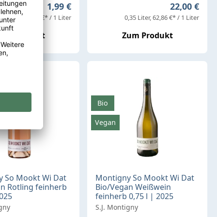
Regulärer Preis:
Regulärer P
1,99 €
22,00 €
0,25 Liter
7,96 €* / 1 Liter
0,35 Liter
62,86 €* / 1 Liter
um Produkt
Zum Produkt
Bio
Vegan
y So Mookt Wi Dat
Montigny So Mookt Wi Dat
n Rotling feinherb
Bio/Vegan Weißwein
2025
feinherb 0,75 l | 2025
igny
S.J. Montigny