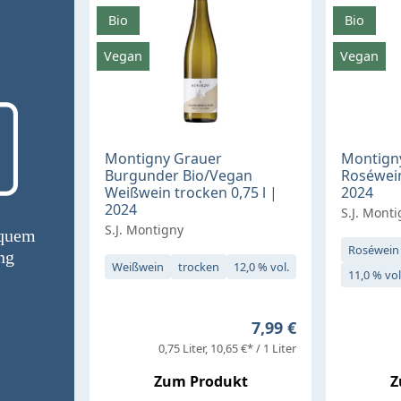
Bio
Bio
Vegan
Vegan
Montigny Grauer
Montign
Burgunder Bio/Vegan
Roséwein
Weißwein trocken 0,75 l |
2024
2024
S.J. Mont
S.J. Montigny
equem
Roséwein
ng
Weißwein
trocken
12,0 % vol.
11,0 % vol
Regulärer Preis:
7,99 €
0,75 Liter
10,65 €* / 1 Liter
Zum Produkt
Z