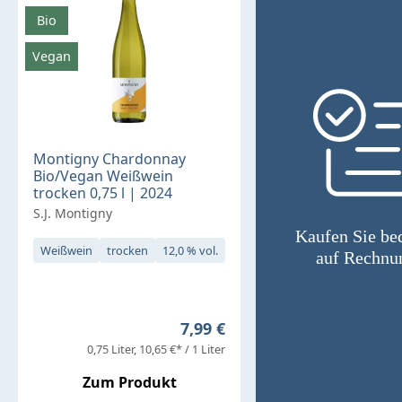
Bio
Vegan
Montigny Chardonnay
Bio/Vegan Weißwein
trocken 0,75 l | 2024
S.J. Montigny
Kaufen Sie b
Weißwein
trocken
12,0 % vol.
auf Rechnu
Regulärer Preis:
7,99 €
0,75 Liter
10,65 €* / 1 Liter
Zum Produkt