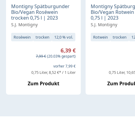
Montigny Spätburgunder
Montigny Spätbur
Bio/Vegan Roséwein
Bio/Vegan Rotwein
trocken 0,75 l | 2023
0,75 l | 2023
S.J. Montigny
S.J. Montigny
Roséwein
trocken
12,0 % vol.
Rotwein
trocken
12
Verkaufspreis:
6,39 €
Regulärer Preis:
7,99 €
(20.03% gespart)
vorher 7,99 €
0,75 Liter
8,52 €* / 1 Liter
0,75 Liter
10,65
Zum Produkt
Zum Produ