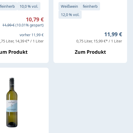
feinherb
10,0 % vol.
Weißwein
feinherb
12,0 % vol.
Verkaufspreis:
10,79 €
Regulärer Preis:
11,99 €
(10.01% gespart)
Regulärer P
11,99 €
vorher 11,99 €
,75 Liter
14,39 €* / 1 Liter
0,75 Liter
15,99 €* / 1 Liter
um Produkt
Zum Produkt