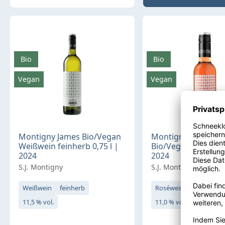
Bio
Bio
Vegan
Vegan
Montigny James Bio/Vegan
Montigny James R
Weißwein feinherb 0,75 l |
Bio/Vegan feinherb 
2024
2024
S.J. Montigny
S.J. Montigny
Weißwein
feinherb
Roséwein
feinherb
11,5 % vol.
11,0 % vol.