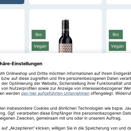
Bio
Bio
Vegan
Vegan
oséwein
Montigny James Rotwein
Montign
0,25 l |
Bio/Vegan feinherb 0,25 l |
Bio/Vega
2024
2024
S.J. Montigny
S.J. Mont
Rotwein
feinherb
11,0 % vol.
Weißwein
11,5 % vol