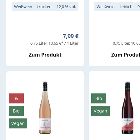
Weißwein
trocken
12,0 % vol.
Weißwein
lieblich
9
Regulärer Preis:
7,99 €
0,75 Liter
10,65 €* / 1 Liter
0,75 Liter
10,65
Zum Produkt
Zum Produ
%
Bio
Bio
Vegan
Vegan