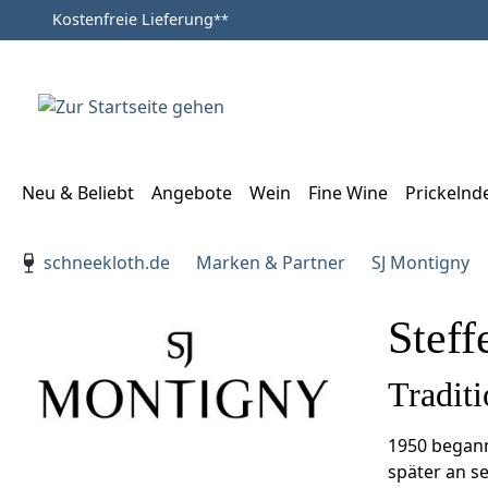
Kostenfreie Lieferung
**
Zum Hauptinhalt springen
Zur Suche springen
Zur Hauptnavigation springen
Neu & Beliebt
Angebote
Wein
Fine Wine
Prickelnd
Verwenden Sie die Pfeiltasten zur Navigation, Enter zu
schneekloth.de
Marken & Partner
SJ Montigny
Stef
Tradit
1950 begann
später an s