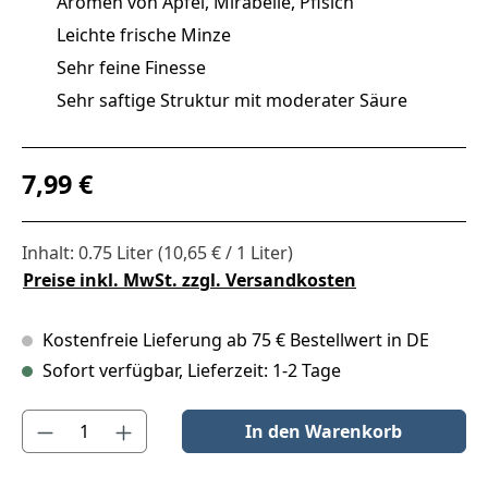
Aromen von Apfel, Mirabelle, Pfisich
Leichte frische Minze
Sehr feine Finesse
Sehr saftige Struktur mit moderater Säure
Regulärer Preis:
7,99 €
Inhalt:
0.75 Liter
(10,65 € / 1 Liter)
Preise inkl. MwSt. zzgl. Versandkosten
Kostenfreie Lieferung ab 75 € Bestellwert in DE
Sofort verfügbar, Lieferzeit: 1-2 Tage
Produkt Anzahl: Gib den gewünschten Wert ein oder benutze die S
In den Warenkorb