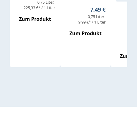
0,75 Liter
Verkaufs
225,33 €* / 1 Liter
Regulärer Preis:
7,49 €
0,75 Liter
Regul
16,4
Zum Produkt
9,99 €* / 1 Liter
Zum Produkt
vor
19,79 
Zum P