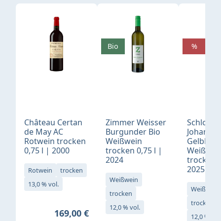
Produktgalerie überspringen
Bio
%
Château Certan
Zimmer Weisser
Schloß
de May AC
Burgunder Bio
Johannis
Rotwein trocken
Weißwein
Gelblack
0,75 l | 2000
trocken 0,75 l |
Weißwei
2024
trocken 0
2025
Rotwein
trocken
Weißwein
13,0 % vol.
Weißwein
trocken
trocken
12,0 % vol.
Regulärer Preis:
169,00 €
12,0 % vol