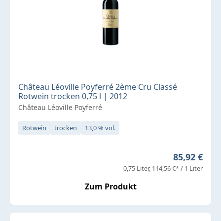
Château Léoville Poyferré 2ème Cru Classé
Rotwein trocken 0,75 l | 2012
Château Léoville Poyferré
Rotwein
trocken
13,0 % vol.
Regulärer P
85,92 €
0,75 Liter
114,56 €* / 1 Liter
Zum Produkt