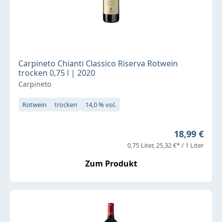
Carpineto Chianti Classico Riserva Rotwein
trocken 0,75 l | 2020
Carpineto
Rotwein
trocken
14,0 % vol.
Regulärer P
18,99 €
0,75 Liter
25,32 €* / 1 Liter
Zum Produkt