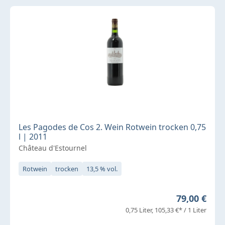
Les Pagodes de Cos 2. Wein Rotwein trocken 0,75
l | 2011
Château d'Estournel
Rotwein
trocken
13,5 % vol.
Regulärer P
79,00 €
0,75 Liter
105,33 €* / 1 Liter