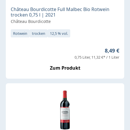
Château Bourdicotte Full Malbec Bio Rotwein
trocken 0,75 l | 2021
Château Bourdicotte
Rotwein
trocken
12,5 % vol.
Regulärer 
8,49 €
0,75 Liter
11,32 €* / 1 Liter
Zum Produkt