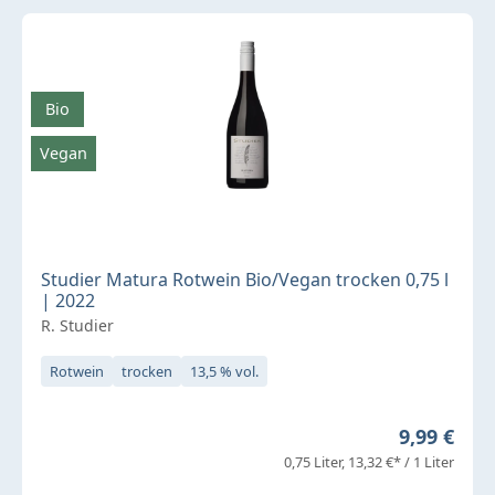
Bio
Vegan
Studier Matura Rotwein Bio/Vegan trocken 0,75 l
| 2022
R. Studier
Rotwein
trocken
13,5 % vol.
Regulärer 
9,99 €
0,75 Liter
13,32 €* / 1 Liter