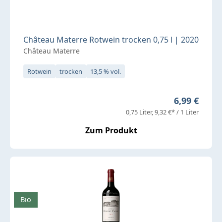
Château Materre Rotwein trocken 0,75 l | 2020
Château Materre
Rotwein
trocken
13,5 % vol.
Regulärer P
6,99 €
0,75 Liter
9,32 €* / 1 Liter
Zum Produkt
Bio