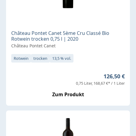
Château Pontet Canet 5ème Cru Classé Bio
Rotwein trocken 0,75 l | 2020
Château Pontet Canet
Rotwein
trocken
13,5 % vol.
Regulärer Pr
126,50 €
0,75 Liter
168,67 €* / 1 Liter
Zum Produkt