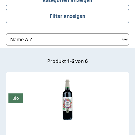
Kategorien anzeigen
Filter anzeigen
Produktübersicht
Produkt
1-6
von
6
Bio