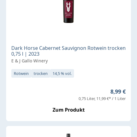
Dark Horse Cabernet Sauvignon Rotwein trocken
0,75 l | 2023
E & J Gallo Winery
Rotwein
trocken
14,5 % vol.
Regulärer 
8,99 €
0,75 Liter
11,99 €* / 1 Liter
Zum Produkt