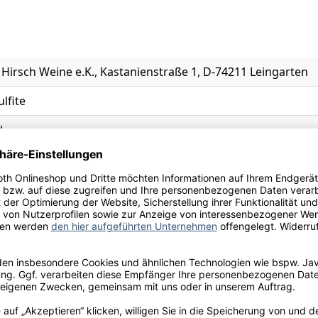
 Hirsch Weine e.K., Kastanienstraße 1, D-74211 Leingarten
ulfite
l.
berg
, Cassis, Muskat, Vanille