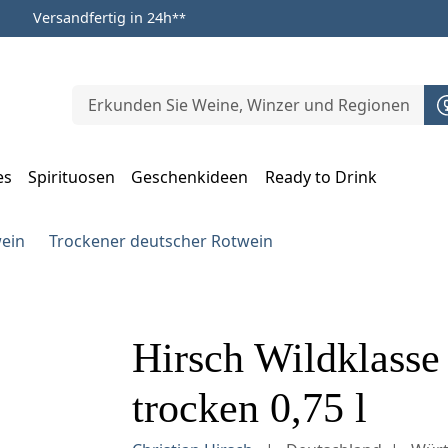
Versandfertig in 24h
**
es
Spirituosen
Geschenkideen
Ready to Drink
m Öffnen, Escape zum Schließen
ein
Trockener deutscher Rotwein
Hirsch Wildklass
trocken 0,75 l