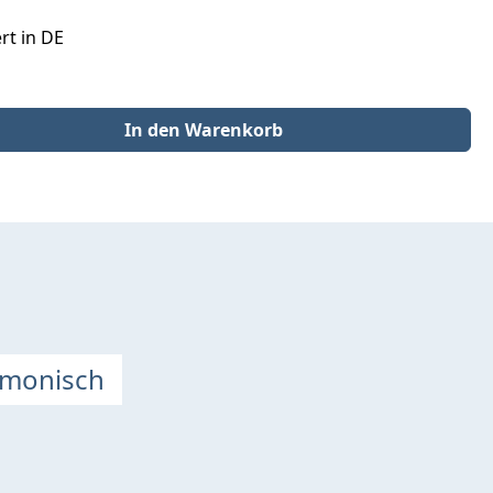
rt in DE
der benutze die Schaltflächen um die Anzahl zu erhöhen oder zu redu
In den Warenkorb
rmonisch