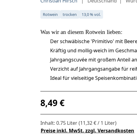
Christian Hirsch
Deutschland
Wür
Rotwein
trocken
13,0 % vol.
Was wir an diesem
Rotwein
lieben:
Der schwäbische 'Primitivo' mit Bee
Kräftig und mollig-weich im Geschm
Jahrgangscuvée mit großem Anteil a
Verzicht auf Jahrgangsangabe für rei
Ideal für vielseitige Speisenkombinat
Regulärer Preis:
8,49 €
Inhalt:
0.75 Liter
(11,32 € / 1 Liter)
Preise inkl. MwSt. zzgl. Versandkosten