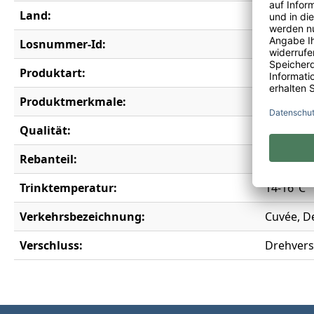
Land:
Deutschl
Losnummer-Id:
18982
Produktart:
Rotwein
Produktmerkmale:
Vegan
Qualität:
Qualität
Rebanteil:
Spätburg
Trinktemperatur:
14-16°C
Verkehrsbezeichnung:
Cuvée, D
Verschluss:
Drehvers