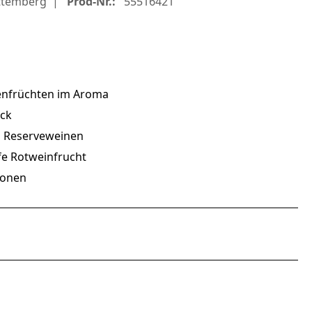
ttemberg
Prod-Nr.:
55516421
renfrüchten im Aroma
ack
n Reserveweinen
fe Rotweinfrucht
ionen