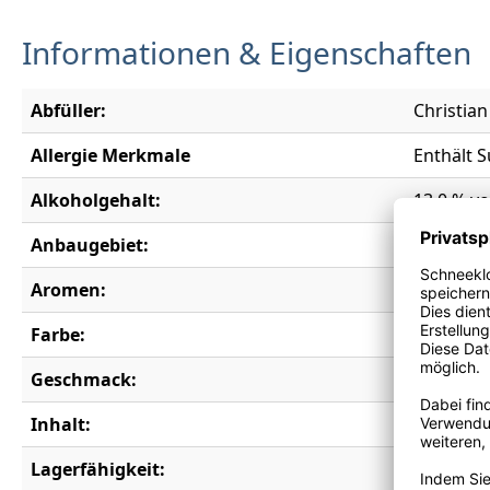
Informationen & Eigenschaften
Abfüller:
Christian
Allergie Merkmale
Enthält S
Alkoholgehalt:
13,0 % vo
Anbaugebiet:
Württem
Aromen:
Brombeere
Farbe:
rot
Geschmack:
trocken
Inhalt:
0,75 l
Lagerfähigkeit:
3 Jahre