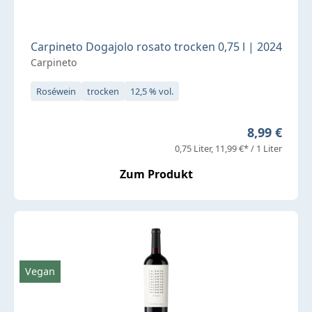
Carpineto Dogajolo rosato trocken 0,75 l | 2024
Carpineto
Roséwein
trocken
12,5 % vol.
Regulärer P
8,99 €
0,75 Liter
11,99 €* / 1 Liter
Zum Produkt
Vegan