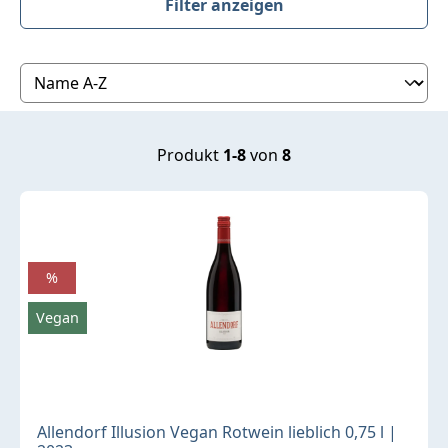
Filter anzeigen
Produktübersicht
Produkt
1-8
von
8
%
Vegan
Allendorf Illusion Vegan Rotwein lieblich 0,75 l |