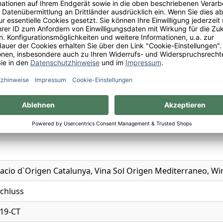
n
cion de Origen
a
cio d`Origen Catalunya, Vina Sol Origen Mediterraneo, Wi
chluss
19-CT