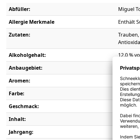
Abfüller:
Miguel To
Allergie Merkmale
Enthält S
Zutaten:
Trauben, 
Antioxid
Alkoholgehalt:
12,0 % vo
Anbaugebiet:
Cataluny
Aromen:
Honig, La
Farbe:
weiß
Geschmack:
trocken
Inhalt:
0,75 l
Jahrgang:
2024