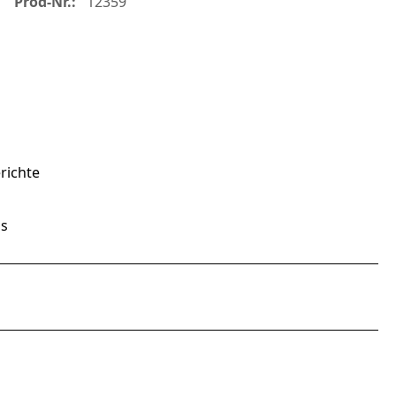
Prod-Nr.:
12359
richte
is