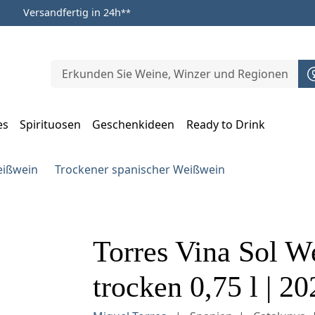
Versandfertig in 24h
**
es
Spirituosen
Geschenkideen
Ready to Drink
m Öffnen, Escape zum Schließen
eißwein
Trockener spanischer Weißwein
Torres Vina Sol 
trocken 0,75 l | 20