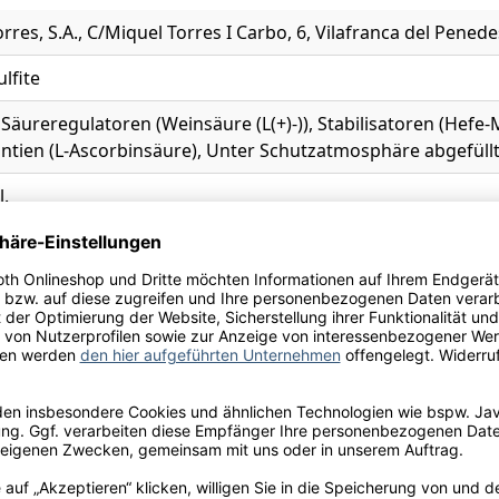
rres, S.A., C/Miquel Torres I Carbo, 6, Vilafranca del Penede
ulfite
Säureregulatoren (Weinsäure (L(+)-)), Stabilisatoren (Hefe
antien (L-Ascorbinsäure), Unter Schutzatmosphäre abgefüllt
l.
a
vendel, Limette