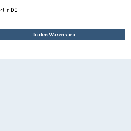
rt in DE
der benutze die Schaltflächen um die Anzahl zu erhöhen oder zu redu
In den Warenkorb