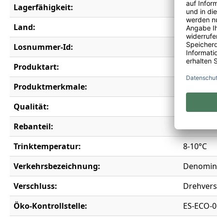
Lagerfähigkeit:
3 Jahre
Land:
Spanien
Losnummer-Id:
18479
Produktart:
Weißwei
Produktmerkmale:
Bio
Qualität:
Denomina
Rebanteil:
Parellad
Trinktemperatur:
8-10°C
Verkehrsbezeichnung:
Denomina
Verschluss:
Drehvers
Öko-Kontrollstelle:
ES-ECO-0