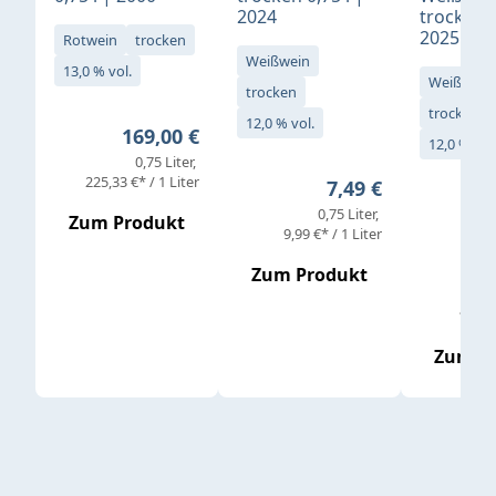
2024
trocken 0
2025
Rotwein
trocken
Weißwein
13,0 % vol.
Weißwein
trocken
trocken
12,0 % vol.
Regulärer Preis:
169,00 €
12,0 % vol
0,75 Liter
Verkaufs
225,33 €* / 1 Liter
Regulärer Preis:
7,49 €
0,75 Liter
Regul
16,4
Zum Produkt
9,99 €* / 1 Liter
Zum Produkt
vor
19,79 
Zum P