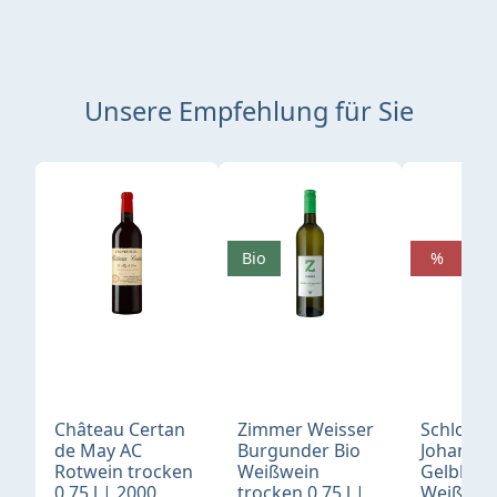
Unsere Empfehlung für Sie
Produktgalerie überspringen
Bio
%
Château Certan
Zimmer Weisser
Schloß
de May AC
Burgunder Bio
Johannis
Rotwein trocken
Weißwein
Gelblack
0,75 l | 2000
trocken 0,75 l |
Weißwei