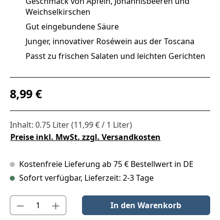
Geschmack von Äpfeln, Johannisbeeren und
Weichselkirschen
Gut eingebundene Säure
Junger, innovativer Roséwein aus der Toscana
Passt zu frischen Salaten und leichten Gerichten
Regulärer Preis:
8,99 €
Inhalt:
0.75 Liter
(11,99 € / 1 Liter)
Preise inkl. MwSt. zzgl. Versandkosten
Kostenfreie Lieferung ab 75 € Bestellwert in DE
Sofort verfügbar, Lieferzeit: 2-3 Tage
Produkt Anzahl: Gib den gewünschten Wert ein oder benutze die S
In den Warenkorb